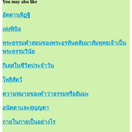
You may also like
อัตตานุทิฏฐิ
เพ่งพินิจ
พระธรรมคำสอนของพระอรหันตสัมมาสัมพุทธเจ้าเป็น
พระธรรมวินัย
กิเลสในชีวิตประจำวัน
โพธิสัตว์
ความหมายของคำว่าธรรมหรือธัมมะ
อนัตตาและสุญญตา
กายในกายเป็นอย่างไร