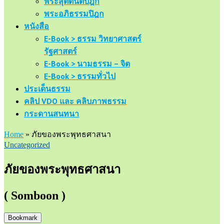
พระสุตตันตปิฎก
พระอภิธรรมปิฎก
หนังสือ
E-Book > ธรรม วิทยาศาสตร์
รัฐศาสตร์
E-Book > นามธรรม – จิต
E-Book > ธรรมทั่วไป
ประเด็นธรรม
คลิป VDO และ คลิบภาพธรรม
กระดานสนทนา
Home
»
ภัยของพระพุทธศาสนา
Uncategorized
ภัยของพระพุทธศาสนา
( Somboon )
Bookmark