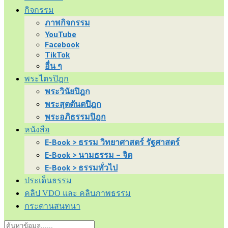
กิจกรรม
ภาพกิจกรรม
YouTube
Facebook
TikTok
อื่น ๆ
พระไตรปิฎก
พระวินัยปิฎก
พระสุตตันตปิฎก
พระอภิธรรมปิฎก
หนังสือ
E-Book > ธรรม วิทยาศาสตร์ รัฐศาสตร์
E-Book > นามธรรม – จิต
E-Book > ธรรมทั่วไป
ประเด็นธรรม
คลิป VDO และ คลิบภาพธรรม
กระดานสนทนา