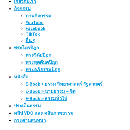
เกี่ยวกับเรา
กิจกรรม
ภาพกิจกรรม
YouTube
Facebook
TikTok
อื่น ๆ
พระไตรปิฎก
พระวินัยปิฎก
พระสุตตันตปิฎก
พระอภิธรรมปิฎก
หนังสือ
E-Book > ธรรม วิทยาศาสตร์ รัฐศาสตร์
E-Book > นามธรรม – จิต
E-Book > ธรรมทั่วไป
ประเด็นธรรม
คลิป VDO และ คลิบภาพธรรม
กระดานสนทนา