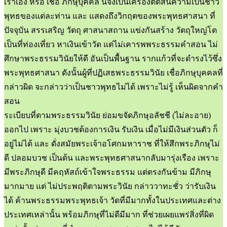
เราเอง หรือ เชื่อ ภิกษุบุคคล นี่จึงเป็นเครื่องตัดสินความเป็นชาว
พุทธของแต่ละท่าน และ แสดงถึงวิกฤตของพระพุทธศาสนา ที่
ปัจจุบัน สรรเสริญ วัตถุ ศาสนาสถาน แข่งกันสร้าง วัตถุใหญ่โต
เป็นที่ท่องเที่ยว หาเงินเข้าวัด แต่ไม่เคารพพระธรรมคำสอน ไม่
ศึกษาพระธรรมวินัยให้ดี อันเป็นพื้นฐาน รากเเก้วที่จะดำรงไว้ซึ่ง
พระพุทธศาสนา ดังนั้นผู้ที่ปฏิเสธพระธรรมวินัย เชื่อภิกษุบุคคลที่
กล่าวผิด จะกล่าวว่าเป็นชาวพุทธไม่ได้ เพราะไม่รู้ เห็นผิดจากคำ
สอน
ระเบียบที่ตามพระธรรมวินัย ย่อมขจัดภิกษุอลัชชี (ไม่ละอาย)
ออกไป เพราะ มุ่งบวชต้องการเงิน รับเงิน เมื่อไม่มีเงินส่วนตัว ก็
อยู่ไม่ได้ และ ดั่งสมัยพระเจ้าอโศกมหาราช ที่ให้สึกพระภิกษุไม่
ดี ปลอมบวช เป็นต้น และพระพุทธศาสนากลับมารุ่งเรือง เพราะ
มีพระภิกษุดี มีคฤหัสถ์เข้าใจพระธรรม แต่ตรงกันข้าม มีภิกษุ
มากมาย แต่ ไม่ประพฤติตามพระวินัย กล่าววาทะชั่ว ว่ารับเงิน
ได้ ค้านพระธรรมพระพุทธเจ้า วัดที่มีมากทั้งในประเทศและต่าง
ประเทศเหล่านั้น พร้อมภิกษุที่ไม่ดีมีมาก ที่ช่วยเผยแพร่สิ่งที่ผิด