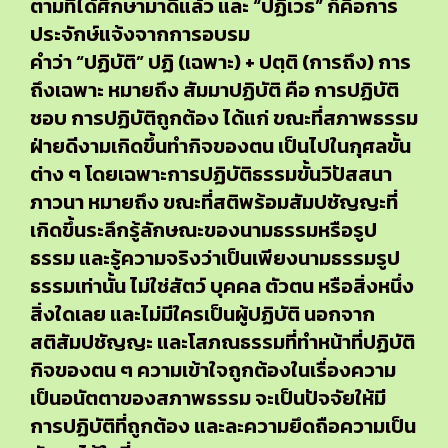
ตามที่ได้ศึกษามาดีแล้ว และ “ปฏิเวธ” ก็คือการ
ประจักษ์แจ้งจากการอบรม
คำว่า “ปฏิบัติ” ปฏิ (เฉพาะ) + ปตฺติ (การถึง) การ
ถึงเฉพาะ หมายถึง สัมมาปฏิบัติ คือ การปฏิบัติ
ชอบ การปฏิบัติถูกต้อง ได้แก่ ขณะที่สภาพธรรม
ฝ่ายดีงามเกิดขึ้นทำกิจของตน เป็นไปในกุศลขั้น
ต่าง ๆ โดยเฉพาะการปฏิบัติธรรมขั้นวิปัสสนา
ภาวนา หมายถึง ขณะที่สติพร้อมสัมปชัญญะที่
เกิดขึ้นระลึกรู้ลักษณะของนามธรรมหรือรูป
ธรรม และรู้ความจริงว่าเป็นเพียงนามธรรมรูป
ธรรมเท่านั้น ไม่ใช่สัตว์ บุคคล ตัวตน หรือสิ่งหนึ่ง
สิ่งใดเลย และไม่มีใครเป็นผู้ปฏิบัติ นอกจาก
สติสัมปชัญญะ และโสภณธรรมที่ทำหน้าที่ปฏิบัติ
กิจของตน ๆ ความเข้าใจถูกต้องในเรื่องความ
เป็นอนัตตาของสภาพธรรม จะเป็นปัจจัยให้มี
การปฏิบัติที่ถูกต้อง และละความยึดถือความเป็น