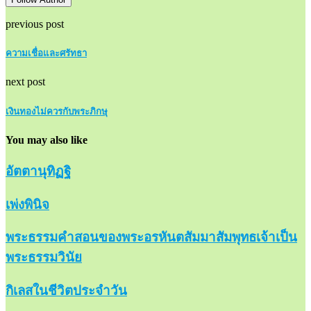
previous post
ความเชื่อและศรัทธา
next post
เงินทองไม่ควรกับพระภิกษุ
You may also like
อัตตานุทิฏฐิ
เพ่งพินิจ
พระธรรมคำสอนของพระอรหันตสัมมาสัมพุทธเจ้าเป็น
พระธรรมวินัย
กิเลสในชีวิตประจำวัน