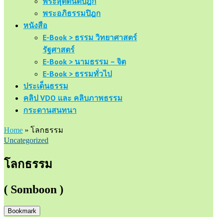
พระสุตตันตปิฎก
พระอภิธรรมปิฎก
หนังสือ
E-Book > ธรรม วิทยาศาสตร์
รัฐศาสตร์
E-Book > นามธรรม – จิต
E-Book > ธรรมทั่วไป
ประเด็นธรรม
คลิป VDO และ คลิบภาพธรรม
กระดานสนทนา
Home
»
โลกธรรม
Uncategorized
โลกธรรม
( Somboon )
Bookmark