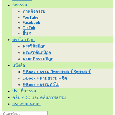
กิจกรรม
ภาพกิจกรรม
YouTube
Facebook
TikTok
อื่น ๆ
พระไตรปิฎก
พระวินัยปิฎก
พระสุตตันตปิฎก
พระอภิธรรมปิฎก
หนังสือ
E-Book > ธรรม วิทยาศาสตร์ รัฐศาสตร์
E-Book > นามธรรม – จิต
E-Book > ธรรมทั่วไป
ประเด็นธรรม
คลิป VDO และ คลิบภาพธรรม
กระดานสนทนา