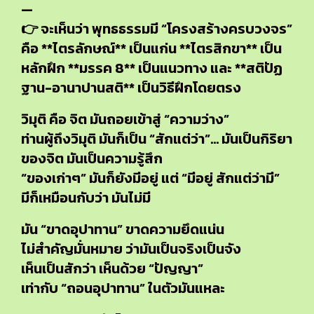
—
👉 จะเห็นว่า พุทธธรรมมี “โครงสร้างครบวงจร”
คือ **ไตรลักษณ์** เป็นแก่น **ไตรสิกขา** เป็น
หลักฝึก **มรรค 8** เป็นแนวทาง และ **สติปัฏ
ฐาน-อานาปานสติ** เป็นวิธีฝึกโดยตรง
วิมุติ คือ จิต มันถอยเข้าสู่ “ความว่าง”
ท่านผู้ถึงวิมุติ มันก็เป็น “สักแต่ว่า”… มันเป็นกิริยา
ของจิต มันเป็นความรู้สึก
“ของเก่าๆ” มันก็ยังมีอยู่ แต่ “มีอยู่ สักแต่ว่ามี”
มีก็เหมือนกับว่า มันไม่มี
มัน “ขาดอุปาทาน” ขาดความยึดแน่น
ไม่สำคัญมั่นหมาย ว่ามันเป็นจริงเป็นจัง
เห็นเป็นสักว่า เห็นด้วย “ปัญญา”
เท่ากับ “ถอนอุปาทาน” ในตัวมันแหละ