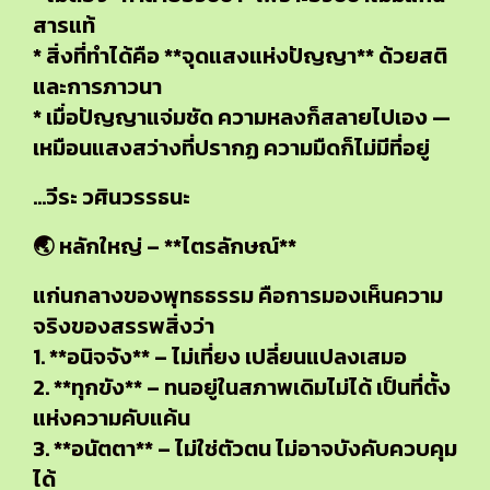
สารแท้
* สิ่งที่ทำได้คือ **จุดแสงแห่งปัญญา** ด้วยสติ
และการภาวนา
* เมื่อปัญญาแจ่มชัด ความหลงก็สลายไปเอง —
เหมือนแสงสว่างที่ปรากฏ ความมืดก็ไม่มีที่อยู่
…วีระ วศินวรรธนะ
🌏 หลักใหญ่ – **ไตรลักษณ์**
แก่นกลางของพุทธธรรม คือการมองเห็นความ
จริงของสรรพสิ่งว่า
1. **อนิจจัง** – ไม่เที่ยง เปลี่ยนแปลงเสมอ
2. **ทุกขัง** – ทนอยู่ในสภาพเดิมไม่ได้ เป็นที่ตั้ง
แห่งความคับแค้น
3. **อนัตตา** – ไม่ใช่ตัวตน ไม่อาจบังคับควบคุม
ได้