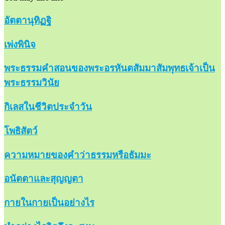
อัตตานุทิฏฐิ
เพ่งพินิจ
พระธรรมคำสอนของพระอรหันตสัมมาสัมพุทธเจ้าเป็น
พระธรรมวินัย
กิเลสในชีวิตประจำวัน
โพธิสัตว์
ความหมายของคำว่าธรรมหรือธัมมะ
อนัตตาและสุญญตา
กายในกายเป็นอย่างไร