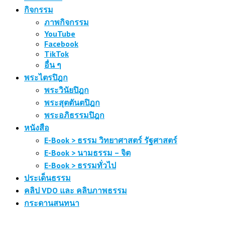
กิจกรรม
ภาพกิจกรรม
YouTube
Facebook
TikTok
อื่น ๆ
พระไตรปิฎก
พระวินัยปิฎก
พระสุตตันตปิฎก
พระอภิธรรมปิฎก
หนังสือ
E-Book > ธรรม วิทยาศาสตร์ รัฐศาสตร์
E-Book > นามธรรม – จิต
E-Book > ธรรมทั่วไป
ประเด็นธรรม
คลิป VDO และ คลิบภาพธรรม
กระดานสนทนา