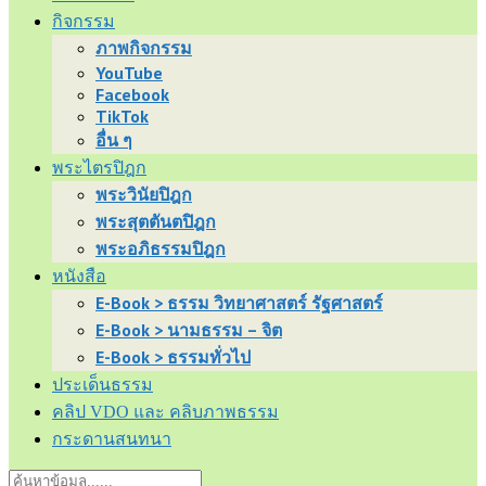
กิจกรรม
ภาพกิจกรรม
YouTube
Facebook
TikTok
อื่น ๆ
พระไตรปิฎก
พระวินัยปิฎก
พระสุตตันตปิฎก
พระอภิธรรมปิฎก
หนังสือ
E-Book > ธรรม วิทยาศาสตร์ รัฐศาสตร์
E-Book > นามธรรม – จิต
E-Book > ธรรมทั่วไป
ประเด็นธรรม
คลิป VDO และ คลิบภาพธรรม
กระดานสนทนา