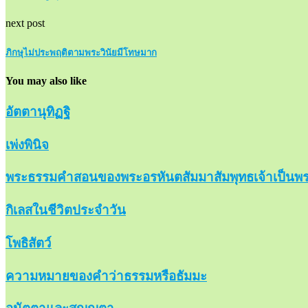
next post
ภิกษุไม่ประพฤติตามพระวินัยมีโทษมาก
You may also like
อัตตานุทิฏฐิ
เพ่งพินิจ
พระธรรมคำสอนของพระอรหันตสัมมาสัมพุทธเจ้าเป็นพร
กิเลสในชีวิตประจำวัน
โพธิสัตว์
ความหมายของคำว่าธรรมหรือธัมมะ