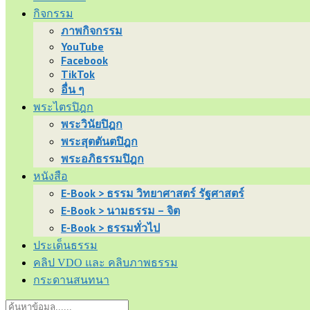
กิจกรรม
ภาพกิจกรรม
YouTube
Facebook
TikTok
อื่น ๆ
พระไตรปิฎก
พระวินัยปิฎก
พระสุตตันตปิฎก
พระอภิธรรมปิฎก
หนังสือ
E-Book > ธรรม วิทยาศาสตร์ รัฐศาสตร์
E-Book > นามธรรม – จิต
E-Book > ธรรมทั่วไป
ประเด็นธรรม
คลิป VDO และ คลิบภาพธรรม
กระดานสนทนา