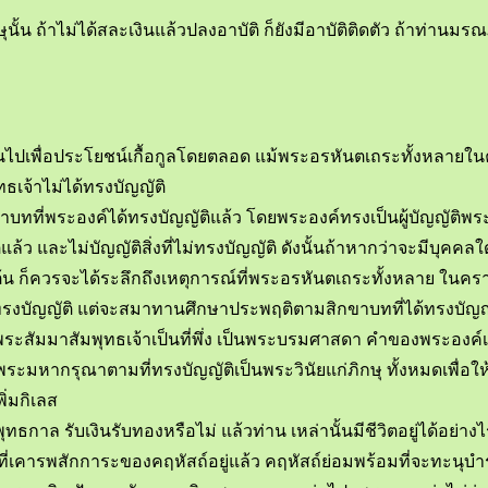
ษุนั้น ถ้าไม่ได้สละเงินแล้วปลงอาบัติ ก็ยังมีอาบัติติดตัว ถ้าท่
ป็นไปเพื่อประโยชน์เกื้อกูลโดยตลอด แม้พระอรหันตเถระทั้งหลายใน
ทธเจ้าไม่ได้ทรงบัญญัติ
พระองค์ได้ทรงบัญญัติแล้ว โดยพระองค์ทรงเป็นผู้บัญญัติพระวินัยเ
้ว และไม่บัญญัติสิ่งที่ไม่ทรงบัญญัติ ดังนั้นถ้าหากว่าจะมีบุคคล
นต้น ก็ควรจะได้ระลึกถึงเหตุการณ์ที่พระอรหันตเถระทั้งหลาย ในคร
ม่ทรงบัญญัติ แต่จะสมาทานศึกษาประพฤติตามสิกขาบทที่ได้ทรงบัญญัติ
ือพระสัมมาสัมพุทธเจ้าเป็นที่พึ่ง เป็นพระบรมศาสดา คำของพระองค
พระมหากรุณาตามที่ทรงบัญญัติเป็นพระวินัยแก่ภิกษุ ทั้งหมดเพื่อให้
ิ่มกิเลส
ุทธกาล รับเงินรับทองหรือไม่ แล้วท่าน เหล่านั้นมีชีวิตอยู่ได้อย่างไร
่เคารพสักการะของคฤหัสถ์อยู่แล้ว คฤหัสถ์ย่อมพร้อมที่จะทะนุบำรุงด