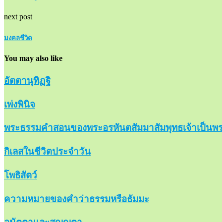
next post
มงคลชีวิต
You may also like
อัตตานุทิฏฐิ
เพ่งพินิจ
พระธรรมคำสอนของพระอรหันตสัมมาสัมพุทธเจ้าเป็นพร
กิเลสในชีวิตประจำวัน
โพธิสัตว์
ความหมายของคำว่าธรรมหรือธัมมะ