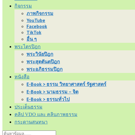
กิจกรรม
ภาพกิจกรรม
YouTube
Facebook
TikTok
อื่น ๆ
พระไตรปิฎก
พระวินัยปิฎก
พระสุตตันตปิฎก
พระอภิธรรมปิฎก
หนังสือ
E-Book > ธรรม วิทยาศาสตร์ รัฐศาสตร์
E-Book > นามธรรม – จิต
E-Book > ธรรมทั่วไป
ประเด็นธรรม
คลิป VDO และ คลิบภาพธรรม
กระดานสนทนา