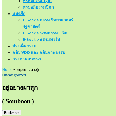
พระสุตตันตปิฎก
พระอภิธรรมปิฎก
หนังสือ
E-Book > ธรรม วิทยาศาสตร์
รัฐศาสตร์
E-Book > นามธรรม – จิต
E-Book > ธรรมทั่วไป
ประเด็นธรรม
คลิป VDO และ คลิบภาพธรรม
กระดานสนทนา
Home
»
อยู่อย่างผาสุก
Uncategorized
อยู่อย่างผาสุก
( Somboon )
Bookmark