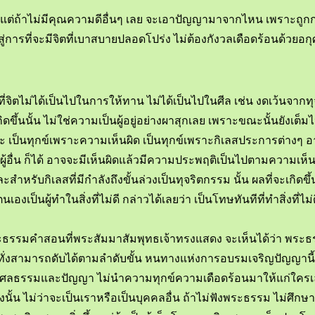
ต่ถ้าไม่มีคุณความดีอื่นๆ เลย จะเอาปัญญามาจากไหน เพราะถูกกลุ้
่การที่จะมีจิตที่เบาสบายปลอดโปร่ง ไม่ต้องกังวลเดือดร้อนด้วยอก
ี่จิตไม่ได้เป็นไปในการให้ทาน ไม่ได้เป็นไปในศีล เช่น งดเว้นจา
้น ไม่ใช่ความเป็นผู้อยู่อย่างผาสุกเลย เพราะขณะนั้นยังเต็มไปด้วยก
 เป็นทุกข์เพราะความเห็นผิด เป็นทุกข์เพราะกิเลสประการต่างๆ อาจจ
าผู้อื่น ก็ได้ อาจจะมีเห็นผิดแล้วมีความประพฤติเป็นไปตามความเห็น
ะสำหรับกิเลสที่มีกำลังถึงขั้นล่วงเป็นทุจริตกรรม นั้น ผลที่จะเกิดข
องเป็นผู้ทำในสิ่งที่ไม่ดี กล่าวได้เลยว่า เป็นโทษทันทีที่ทำสิ่งที่ไ
มพระธรรมคำสอนที่พระสัมมาสัมพุทธเจ้าทรงแสดง จะเห็นได้ว่า พระธรรม
งสามารถดับได้ตามลำดับขั้น หนทางแห่งการอบรมเจริญปัญญานี้เอง ท
ะกุศลธรรมและปัญญา ไม่นำความทุกข์ความเดือดร้อนมาให้แก่ใครเ
ั้งนั้น ไม่ว่าจะเป็นเราหรือเป็นบุคคลอื่น ถ้าไม่ฟังพระธรรม ไม่ศ