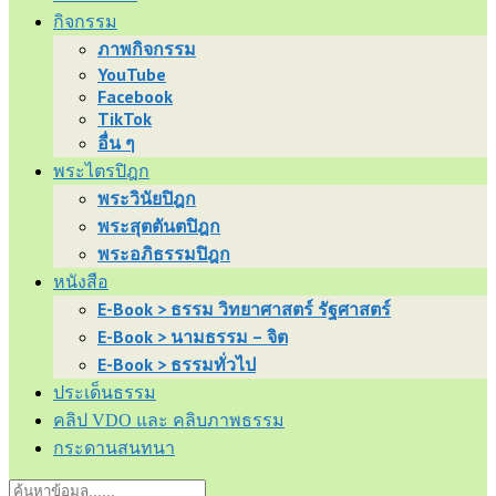
กิจกรรม
ภาพกิจกรรม
YouTube
Facebook
TikTok
อื่น ๆ
พระไตรปิฎก
พระวินัยปิฎก
พระสุตตันตปิฎก
พระอภิธรรมปิฎก
หนังสือ
E-Book > ธรรม วิทยาศาสตร์ รัฐศาสตร์
E-Book > นามธรรม – จิต
E-Book > ธรรมทั่วไป
ประเด็นธรรม
คลิป VDO และ คลิบภาพธรรม
กระดานสนทนา