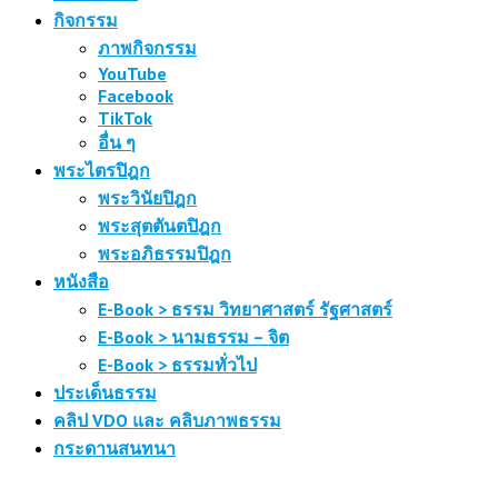
กิจกรรม
ภาพกิจกรรม
YouTube
Facebook
TikTok
อื่น ๆ
พระไตรปิฎก
พระวินัยปิฎก
พระสุตตันตปิฎก
พระอภิธรรมปิฎก
หนังสือ
E-Book > ธรรม วิทยาศาสตร์ รัฐศาสตร์
E-Book > นามธรรม – จิต
E-Book > ธรรมทั่วไป
ประเด็นธรรม
คลิป VDO และ คลิบภาพธรรม
กระดานสนทนา