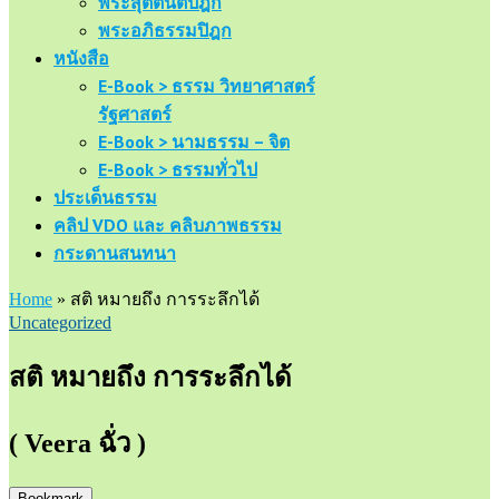
พระสุตตันตปิฎก
พระอภิธรรมปิฎก
หนังสือ
E-Book > ธรรม วิทยาศาสตร์
รัฐศาสตร์
E-Book > นามธรรม – จิต
E-Book > ธรรมทั่วไป
ประเด็นธรรม
คลิป VDO และ คลิบภาพธรรม
กระดานสนทนา
Home
»
สติ หมายถึง การระลึกได้
Uncategorized
สติ หมายถึง การระลึกได้
( Veera ฉั่ว )
Bookmark