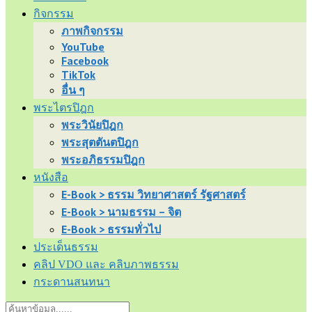
กิจกรรม
ภาพกิจกรรม
YouTube
Facebook
TikTok
อื่น ๆ
พระไตรปิฎก
พระวินัยปิฎก
พระสุตตันตปิฎก
พระอภิธรรมปิฎก
หนังสือ
E-Book > ธรรม วิทยาศาสตร์ รัฐศาสตร์
E-Book > นามธรรม – จิต
E-Book > ธรรมทั่วไป
ประเด็นธรรม
คลิป VDO และ คลิบภาพธรรม
กระดานสนทนา