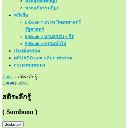
พระสุตตันตปิฎก
พระอภิธรรมปิฎก
หนังสือ
E-Book > ธรรม วิทยาศาสตร์
รัฐศาสตร์
E-Book > นามธรรม – จิต
E-Book > ธรรมทั่วไป
ประเด็นธรรม
คลิป VDO และ คลิบภาพธรรม
กระดานสนทนา
Home
»
สติระลึกรู้
Uncategorized
สติระลึกรู้
( Somboon )
Bookmark