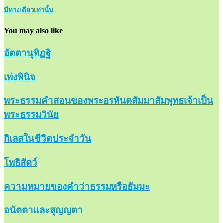
มีทางเดียวเท่านั้น
You may also like
อัตตานุทิฏฐิ
เพ่งพินิจ
พระธรรมคำสอนของพระอรหันตสัมมาสัมพุทธเจ้าเป็น
พระธรรมวินัย
กิเลสในชีวิตประจำวัน
โพธิสัตว์
ความหมายของคำว่าธรรมหรือธัมมะ
อนัตตาและสุญญตา