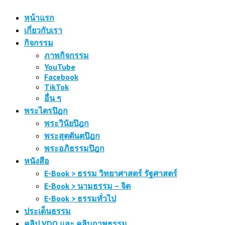
หน้าแรก
เกี่ยวกับเรา
กิจกรรม
ภาพกิจกรรม
YouTube
Facebook
TikTok
อื่น ๆ
พระไตรปิฎก
พระวินัยปิฎก
พระสุตตันตปิฎก
พระอภิธรรมปิฎก
หนังสือ
E-Book > ธรรม วิทยาศาสตร์ รัฐศาสตร์
E-Book > นามธรรม – จิต
E-Book > ธรรมทั่วไป
ประเด็นธรรม
คลิป VDO และ คลิบภาพธรรม