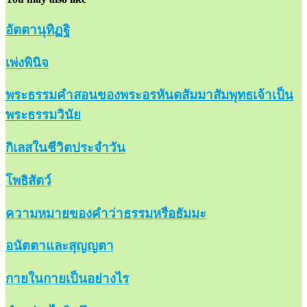
อัตตานุทิฏฐิ
เพ่งพินิจ
พระธรรมคำสอนของพระอรหันตสัมมาสัมพุทธเจ้าเป็น
พระธรรมวินัย
กิเลสในชีวิตประจำวัน
โพธิสัตว์
ความหมายของคำว่าธรรมหรือธัมมะ
อนัตตาและสุญญตา
กายในกายเป็นอย่างไร