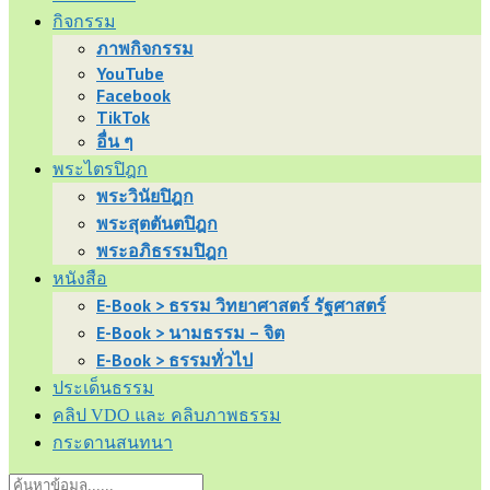
กิจกรรม
ภาพกิจกรรม
YouTube
Facebook
TikTok
อื่น ๆ
พระไตรปิฎก
พระวินัยปิฎก
พระสุตตันตปิฎก
พระอภิธรรมปิฎก
หนังสือ
E-Book > ธรรม วิทยาศาสตร์ รัฐศาสตร์
E-Book > นามธรรม – จิต
E-Book > ธรรมทั่วไป
ประเด็นธรรม
คลิป VDO และ คลิบภาพธรรม
กระดานสนทนา