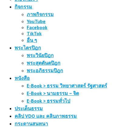
กิจกรรม
ภาพกิจกรรม
YouTube
Facebook
TikTok
อื่น ๆ
พระไตรปิฎก
พระวินัยปิฎก
พระสุตตันตปิฎก
พระอภิธรรมปิฎก
หนังสือ
E-Book > ธรรม วิทยาศาสตร์ รัฐศาสตร์
E-Book > นามธรรม – จิต
E-Book > ธรรมทั่วไป
ประเด็นธรรม
คลิป VDO และ คลิบภาพธรรม
กระดานสนทนา