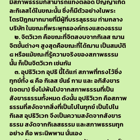
มีสภาพธรรมก็สามารถแทงตลอด ปัญญาเกิด
ละกิเลสได้ในขณะนั้น ซึ่งก็มีตัวอย่างในพระ
ไตรปิฎกมากมายที่มีผู้ที่บรรลุธรรม ท่ามกลาง
บริษัท ในขณะที่พระพุทธองค์ทรงแสดงธรรม
๒. จิตวิเวก คือขณะที่จิตสงบจากกิเลส ฌาน
จิตขั้นต่างๆ สูงสุดคือขณะที่ได้ฌาน เป็นสมบัติ
๘ หรือแม้ขณะที่รู้ความจริงของสภาพธรรม
นั้น ก็เป็นจิตวิเวก เช่นกัน
๓. อุปธิวิเวก อุปธิ นี้ได้แก่ สภาพที่ทรงไว้ซึ่ง
ทุกข์ทั้ง ๔ คือ กิเลส ขันธ์ กาม และ อภิสังขาร
(เจตนา) ซึ่งไม่พ้นไปจากสภาพธรรมที่เป็น
สังขารธรรมทั้งหมด ดังนั้น อุปธิวิเวก คือสภาพ
ธรรมที่สงัดจากสิ่งที่เป็นไปในทุกข์ เป็นไปใน
กิเลส อุปธิวิเวก จึงเป็นความสงัดจากสังขาร
ธรรม สงัดจากกิเลสธรรม และสภาพธรรมทุก
อย่าง คือ พระนิพพาน นั่นเอง