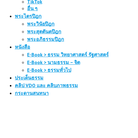
TikTok
อื่น ๆ
พระไตรปิฎก
พระวินัยปิฎก
พระสุตตันตปิฎก
พระอภิธรรมปิฎก
หนังสือ
E-Book > ธรรม วิทยาศาสตร์ รัฐศาสตร์
E-Book > นามธรรม – จิต
E-Book > ธรรมทั่วไป
ประเด็นธรรม
คลิป VDO และ คลิบภาพธรรม
กระดานสนทนา