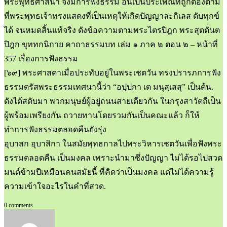
พระพุทธศาสนา จึงมีการฟังธรรม อันเป็นประเพณีที่ถูกต้องตาม
ที่พระพุทธเจ้าทรงแสดงที่เป็นเหตุให้เกิดปัญญาละกิเลส ดับทุกข์
ได้ จนหมดสิ้นแท้จริง ดังข้อความตามพระไตรปิฎก พระสุตตันต
ปิฎก ขุททกนิกาย คาถาธรรมบท เล่ม ๑ ภาค ๒ ตอน ๒ – หน้าที่
357 เรื่องการฟังธรรม
[๖๙] พระศาสดาเมื่อประทับอยู่ในพระเชตวัน ทรงปรารภการฟัง
ธรรมตรัสพระธรรมเทศนานี้ว่า “อปฺปกา เต มนุสฺเสสุ” เป็นต้น.
ดังได้สดับมา พวกมนุษย์ผู้อยู่ถนนสายเดียวกัน ในกรุงสาวัตถีเป็น
ผู้พร้อมเพรียงกัน ถวายทานโดยรวมกันเป็นคณะแล้ว ก็ให้
ทำการฟังธรรมตลอดคืนยังรุ่ง
อุบาสก อุบาสิกา ในสมัยพุทธกาลไปพระวิหารเชตวันเพื่อฟังพระ
ธรรมตลอดคืน เป็นมงคล เพราะนำมาซึ่งปัญญา ไม่ได้รอไปสวด
มนต์ข้ามปีเหมือนคนสมัยนี้ ที่คิดว่าเป็นมงคล แต่ไม่ได้ความรู้
ความเข้าใจอะไรในคำที่สวด.
0 comments