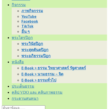
กิจกรรม
ภาพกิจกรรม
YouTube
Facebook
TikTok
อื่น ๆ
พระไตรปิฎก
พระวินัยปิฎก
พระสุตตันตปิฎก
พระอภิธรรมปิฎก
หนังสือ
E-Book > ธรรม วิทยาศาสตร์ รัฐศาสตร์
E-Book > นามธรรม – จิต
E-Book > ธรรมทั่วไป
ประเด็นธรรม
คลิป VDO และ คลิบภาพธรรม
กระดานสนทนา