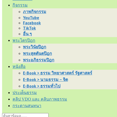
กิจกรรม
ภาพกิจกรรม
YouTube
Facebook
TikTok
อื่น ๆ
พระไตรปิฎก
พระวินัยปิฎก
พระสุตตันตปิฎก
พระอภิธรรมปิฎก
หนังสือ
E-Book > ธรรม วิทยาศาสตร์ รัฐศาสตร์
E-Book > นามธรรม – จิต
E-Book > ธรรมทั่วไป
ประเด็นธรรม
คลิป VDO และ คลิบภาพธรรม
กระดานสนทนา