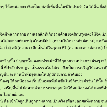
ๆ ให้ลดน้อยลง เริ่มเป็นกุศลที่เพิ่มขึ้นในชีวิตประจำวัน ได้นั้น
ลากหลาย ตามเจตสิกที่เกิดร่วมด้วย เจตสิกปรุงแต่งให้จิต เป็นอกุศล
วามไม่ละอายต่อบาป) อโนตตัปปะ (ความไม่เกรงกลัวต่อบาป) อุทธัจจะ (
มผ่องใส) สติ (ความระลึกเป็นไปในกุศล) หิริ (ความละอายต่อบาป) 
จริญขึ้น ปัญญานั้นเองจะทำหน้าที่ให้กุศลธรรมประการต่างๆ เจริญข
 ที่กำลังปรากฎว่าเป็นธรรมไม่ใช่เรา ซึ่งเป็นการเจริญวิปัสสนา เกิ
ญขึ้น จะทำหน้าที่ปรุงแต่งให้ปฏิบัติไปตามลำดับเอง
งๆ ให้ลดน้อยลง เริ่มเป็นกุศลที่เพิ่มขึ้นในชีวิตประจำวัน ได้นั
ญาเจริญขึ้นไป ย่อมจะช่วยบรรเทาอกุศลจิตให้ลดน้อยลงได้ และที่ส
าดไม่เกิดอีกเลย
ือ เข้าใจถูกเห็นถูกตามความเป็นจริง เพื่อละอกุศลทั้งหลาย จน