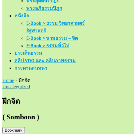
พระสุตตันตปิฎก
พระอภิธรรมปิฎก
หนังสือ
E-Book > ธรรม วิทยาศาสตร์
รัฐศาสตร์
E-Book > นามธรรม – จิต
E-Book > ธรรมทั่วไป
ประเด็นธรรม
คลิป VDO และ คลิบภาพธรรม
กระดานสนทนา
Home
»
ฝึกจิต
Uncategorized
ฝึกจิต
( Somboon )
Bookmark