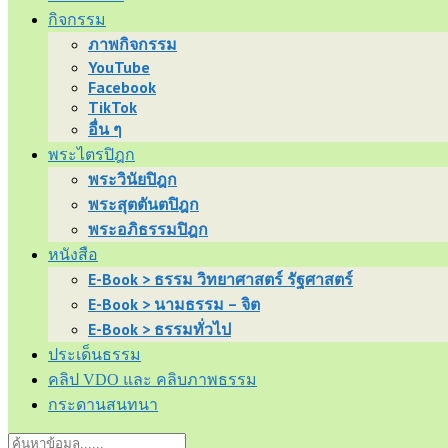
กิจกรรม
ภาพกิจกรรม
YouTube
Facebook
TikTok
อื่น ๆ
พระไตรปิฎก
พระวินัยปิฎก
พระสุตตันตปิฎก
พระอภิธรรมปิฎก
หนังสือ
E-Book > ธรรม วิทยาศาสตร์ รัฐศาสตร์
E-Book > นามธรรม – จิต
E-Book > ธรรมทั่วไป
ประเด็นธรรม
คลิป VDO และ คลิบภาพธรรม
กระดานสนทนา