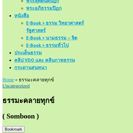
พระสุตตันตปิฎก
พระอภิธรรมปิฎก
หนังสือ
E-Book > ธรรม วิทยาศาสตร์
รัฐศาสตร์
E-Book > นามธรรม – จิต
E-Book > ธรรมทั่วไป
ประเด็นธรรม
คลิป VDO และ คลิบภาพธรรม
กระดานสนทนา
Home
»
ธรรมะคลายทุกข์
Uncategorized
ธรรมะคลายทุกข์
( Somboon )
Bookmark