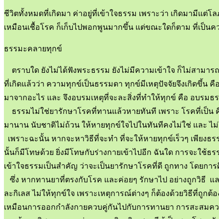
ชีวิตทั้งหมดที่เกิดมา ค่าอยู่ที่เข้าใจธรรม เพราะว่า เกิดมามี
เหมือนเชื้อโรค ก็เก็บไปพอกพูนมากขึ้น แต่ขณะใดก็ตาม ที่เป็นควา
ธรรมะคลายทุกข์
ตราบใด ยังไม่ได้ฟังพระธรรม ยังไม่มีความเข้าใจ ก็ไม่สามารถเอาธ
ที่เกิดแล้วว่า ความทุกข์เป็นธรรมดา ทุกข์มีเหตุปัจจัยจึงเกิดขึ้น 
มาจากอะไร และ จึงอบรมเหตุที่จะละสิ่งที่ทำให้ทุกข์ คือ อบรมธ
ธรรมไม่ใช่ยารักษาโรคที่ทานแล้วหายทันที เพราะ โรคที่เป็น คื
มานาน นับชาติไม่ถ้วน ให้หายทุกข์ใจไปในทันทีคงไม่ใช่ และ ไม่ใช่
เพราะฉะนั้น หากจะหาวิธีที่จะทำ ที่จะให้หายทุกข์เร็วๆ เพียงธรร
นั้นก็มีโทษด้วย ยิ่งมีโทษกับร่างกายเข้าไปอีก ฉันใด การจะใช้ธรร
เข้าใจธรรมเป็นสำคัญ ว่าจะเป็นยารักษาโรคที่ดี ถูกทาง โดยก
ซึ่ง หากทานยาที่ตรงกับโรค และค่อยๆ รักษาไป อย่างถูกวิธี แ
ละกิเลส ไม่ให้ทุกข์ใจ เพราะเหตุการณ์ต่างๆ ก็ต้องด้วยวิธีที่
เหมือนการออกกำลังกายควบคู่กันไปกับการทานยา การสะสมความเข