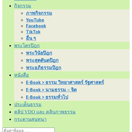
กิจกรรม
ภาพกิจกรรม
YouTube
Facebook
TikTok
อื่น ๆ
พระไตรปิฎก
พระวินัยปิฎก
พระสุตตันตปิฎก
พระอภิธรรมปิฎก
หนังสือ
E-Book > ธรรม วิทยาศาสตร์ รัฐศาสตร์
E-Book > นามธรรม – จิต
E-Book > ธรรมทั่วไป
ประเด็นธรรม
คลิป VDO และ คลิบภาพธรรม
กระดานสนทนา