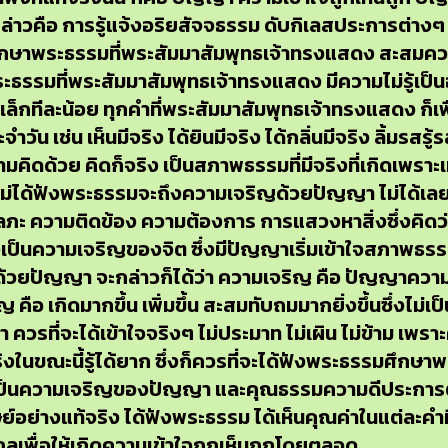
 กล่าวคือ การรู้แจ้งอริยสัจจธรรม ดับกิเลสประการต่าง
ึกษาพระธรรมที่พระสัมมาสัมพุทธเจ้าทรงแสดง สะสมควา
งพระธรรมที่พระสัมมาสัมพุทธเจ้าทรงแสดง มีความไม่รู้เป็
็กทีละน้อย ทุกคำที่พระสัมมาสัมพุทธเจ้าทรงแสดง ก็เพื่อ
จำวัน เช่น เห็นมีจริง ได้ยินมีจริง ได้กลิ่นมีจริง ลิ้มรสรู
ามคิดด้วย คิดก็จริง เป็นสภาพธรรมที่มีจริงที่เกิดเพราะเหต
ที่ยังไม่ได้ฟังพระธรรมจะถึงความเจริญด้วยปัญญา ไม่ได้เ
ภะ ความติดข้อง ความต้องการ การแสวงหาสิ่งซึ่งคิดว
เป็นความเจริญของจิต ซึ่งมีปัญญาเริ่มเข้าใจสภาพธรร
ริญด้วยปัญญา จะกล่าวก็ได้ว่า ความเจริญ คือ ปัญญาความเ
ิญ คือ เกิดมากขึ้น เพิ่มขึ้น สะสมทับถมมากยิ่งขึ้นซึ่งไม่
 ควรที่จะได้เข้าใจจริงๆ ไม่ประมาท ไม่เผิน ไม่ข้าม เพรา
จริงในขณะนี้รู้ได้ยาก ซึ่งก็ควรที่จะได้ฟังพระธรรมศึกษาพระธ
ามรู้ เป็นความเจริญของปัญญา และคุณธรรมความดีประการต่าง
์อย่างแท้จริง ได้ฟังพระธรรม ได้เห็นคุณค่าในแต่ละคำ
อกูลเพื่อให้เกิดความเข้าใจถูกเห็นถูกโดยตลอด.