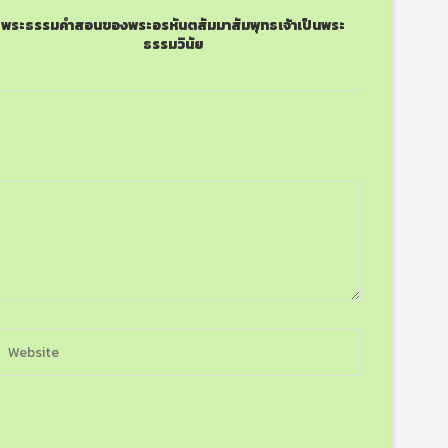
พระธรรมคำสอนของพระอรหันตสัมมาสัมพุทธเจ้าเป็นพระ
ธรรมวินัย