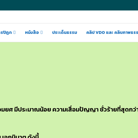
ตรปิฎก
หนังสือ
ประเด็นธรรม
คลิป VDO และ คลิบภาพธร
อมยศ มีประมาณน้อย ความเสื่อมปัญญา ชั่วร้ายที่สุดกว่
เอกนิบาต ดังนี้