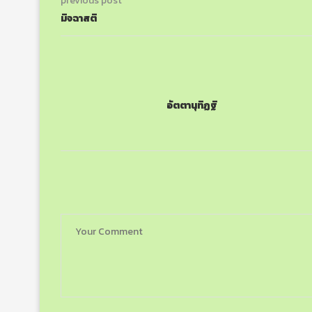
previous post
มิจฉาสติ
อัตตานุทิฏฐิ