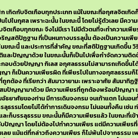
เกิดกับจิตเกือบทุกประเภท แม้ในขณะที่อกุศลจิตเกิดก็
ไปในกุศล เพราะฉะนั้น ในขณะนี้ โดยไม่รู้ตัวเลย มีความเพี
จิตเกือบทุกขณะ จึงไม่มีเรา ไม่มีตัวตนที่จะทำความเพีย
ญสติปัฏฐาน ที่เป็นหนทางบรรลุนั้น ต้องเป็นความเพีย
นขณะนี้ และประการที่สำคัญ ขณะที่สติปัฏฐานเกิดขึ้น วิ
งสติและปัญญาด้วย ในขณะนั้นก็เป็นไปเพื่อกำจัดความติด
ระกอบด้วยปัญญา กิเลส อกุศลธรรมไม่สามารถเกิดขึ้นได
ญญา ก็เป็นความเพียรผิด ที่เพียรไปในทางอกุศลธรรมก็
ถูกต้อง ที่เรียกว่า สัมมาวายามะ เพราะอาศัย สัมมาทิฏฐิ
มปัญญามาด้วย มีความเพียรที่ถูกต้องพร้อมปัญญา และ
มอัธยาศัยของท่าน มีการเดินจงกรม จนเท้าแตก ไม่นอนทั้งค
รรลุธรรมโดยไม่ได้ทำการเดินจงกรม ไม่นอนทั้งคืน เช่น
 และก็บรรลุธรรม ขณะนั้นก็มีความเพียรแล้ว ในขณะที่เข้
่วมกับปัญญา โดยไม่ต้องไปทำความเพียร แต่มีความเพียรที
ลย แม้แต่ที่กล่าวถึงความเพียร ก็ไม่พ้นไปจากธรรม เพรา