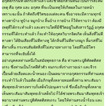
อกุศลกรรมที่ได้กระทำแล้ว และชีวิตอีกส่วนหนึ่ง เป็นการสะสม
เหตุ คือ กุศล และ อกุศล ที่จะเป็นเหตุให้เกิดผลในภายหน้า
เพราะฉะนั้น ถ้าคิดถึงชีวิตของแต่ละคน ซึ่งอาจจะมีความทุกข์
ทางตาบ้าง หูบ้าง จมูกบ้าง ลิ้นบ้าง กายบ้าง ก็ให้ทราบว่า ต้องมี
เหตุที่ได้กระทำแล้ว และตราบใดที่มีชีวิตอยู่ในสังสารวัฏฏ์ อกุศล
กรรมที่ได้กระทำแล้ว ก็จะทำให้อกุศลวิบากจิตเกิด เห็นสิ่งที่ไม่ดี
ทางตา ได้ยินเสียงที่ไม่ดีทางหู ได้กลิ่นที่ไม่ดีทางจมูก ลิ้มรสที่ไม่
ดีทางลิ้น กระทบสัมผัสสิ่งที่ไม่สบายทางกาย โดยที่ไม่มีใคร
สามารถที่จะยับยั้งได้
อย่างบุคคลท่านหนึ่งในสมัยพุทธกาล คือ ท่านพระปูติคัตตติสส
เถระ ซึ่งท่านเป็นโรคฝีทั่วตัว จนกระทั่งร่างกายเน่า และจีวร
เปื้อนด้วยเลือดและน้ำหนอง เป็นผลมาจากอกุศลกรรมที่ท่านเคย
กระทำไว้แล้วในอดีต เมื่อภิกษุทั้งหลายทอดทิ้งท่าน พระสัมมา
สัมพุทธเจ้าทรงทราบก็เสด็จไปอนุเคราะห์ ซึ่งเมื่อภิกษุทั้งหลาย
เห็นพระสัมมาสัมพุทธเจ้าเสด็จไป ก็ได้ช่วยพระสัมมาสัมพุทธเจ้า
พยาบาลท่านพระปูติคัตตติสสเถระ โดยให้ท่านสรงน้ำร้อน และ