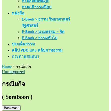
พระสุตตันตปิฎก
พระอภิธรรมปิฎก
หนังสือ
E-Book > ธรรม วิทยาศาสตร์
รัฐศาสตร์
E-Book > นามธรรม – จิต
E-Book > ธรรมทั่วไป
ประเด็นธรรม
คลิป VDO และ คลิบภาพธรรม
กระดานสนทนา
Home
»
กรณียกิจ
Uncategorized
กรณียกิจ
( Somboon )
Bookmark