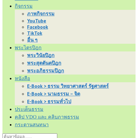
กิจกรรม
ภาพกิจกรรม
YouTube
Facebook
TikTok
อื่น ๆ
พระไตรปิฎก
พระวินัยปิฎก
พระสุตตันตปิฎก
พระอภิธรรมปิฎก
หนังสือ
E-Book > ธรรม วิทยาศาสตร์ รัฐศาสตร์
E-Book > นามธรรม – จิต
E-Book > ธรรมทั่วไป
ประเด็นธรรม
คลิป VDO และ คลิบภาพธรรม
กระดานสนทนา