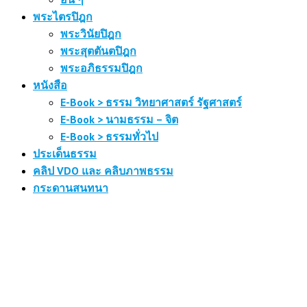
พระไตรปิฎก
พระวินัยปิฎก
พระสุตตันตปิฎก
พระอภิธรรมปิฎก
หนังสือ
E-Book > ธรรม วิทยาศาสตร์ รัฐศาสตร์
E-Book > นามธรรม – จิต
E-Book > ธรรมทั่วไป
ประเด็นธรรม
คลิป VDO และ คลิบภาพธรรม
กระดานสนทนา