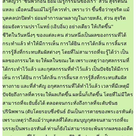
สำคัญว่า ‘ชนพวกอื่น ย่อมไม่รู้กรรมนี้ของเรา’ ส่วน สุจริตนั่น
แหละ เมื่อคนอื่นแม้ไม่รู้ก็ควรทำ, เพราะว่า ขึ้นชื่อว่าทุจริต แม้
บุคคลปกปิดทำ ย่อมทำการเผาผลาญในภายหลัง, ส่วน สุจริต
ย่อมยังความปราโมทย์ (เอิบอิ่ม) อย่างเดียว ให้เกิดขึ้น”
ชีวิตในวันหนึ่งๆ ของแต่ละคน ส่วนหนึ่งเป็นผลของกรรมที่ได้
กระทำแล้ว ทำให้มีการเห็น การได้ยิน การได้กลิ่น การลิ้มรส
การรู้สิ่งที่กระทบสัมผัสต่างๆ โดยที่ไม่สามารถที่จะรู้ได้ว่า เป็น
ผลของกรรมใด จะให้ผลในขณะใด เพราะเหตุว่าอกุศลกรรมที่
ได้กระทำไว้แล้ว และกุศลกรรมที่ทำไว้แล้ว เป็นปัจจัยให้มีการ
เห็น การได้ยิน การได้กลิ่น การลิ้มรส การรู้สิ่งที่กระทบสัมผัส
ทางกาย และที่สำคัญ อกุศลกรรมที่ได้ทำไว้แล้ว เวลาที่มีเหตุมี
ปัจจัยถึงกาลที่ควรจะให้ผลเกิดขึ้น ผลนั้นก็เกิดขึ้น โดยที่ไม่มีใคร
สามารถที่จะยับยั้งได้ ตลอดจนกระทั่งถึงกาลที่จะดับขันธ
ปรินิพพาน (ดับโดยรอบซึ่งขันธ์ อันเป็นการตายของพระอรหันต์)
เพราะเหตุว่าถึงแม้ว่าบุคคลที่ได้สะสมบุญกุศลจนสามารถที่จะ
บรรลุเป็นพระอรหันต์ ท่านก็ยังไม่สามารถจะพ้นจากผลของอดีต