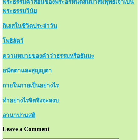
พระธรรมคำสอนของพระอรหันตสัมมาสัมพุทธเจ้าเป็น
พระธรรมวินัย
กิเลสในชีวิตประจำวัน
โพธิสัตว์
ความหมายของคำว่าธรรมหรือธัมมะ
อนัตตาและสุญญตา
กายในกายเป็นอย่างไร
ทำอย่างไรจิตจึงจะสงบ
อานาปานสติ
Leave a Comment