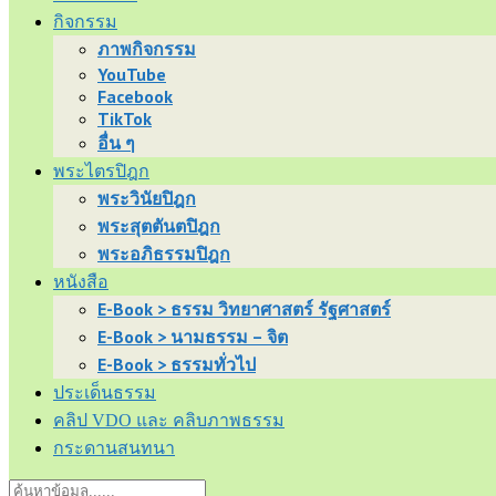
กิจกรรม
ภาพกิจกรรม
YouTube
Facebook
TikTok
อื่น ๆ
พระไตรปิฎก
พระวินัยปิฎก
พระสุตตันตปิฎก
พระอภิธรรมปิฎก
หนังสือ
E-Book > ธรรม วิทยาศาสตร์ รัฐศาสตร์
E-Book > นามธรรม – จิต
E-Book > ธรรมทั่วไป
ประเด็นธรรม
คลิป VDO และ คลิบภาพธรรม
กระดานสนทนา