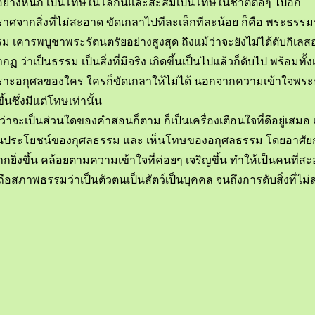
ย่างหนัก เป็นโทษในโลกนี้และสะสมเป็นโทษในชาติต่อๆ ไปอีก
สะอาดปราศจากสิ่งที่ไม่สะอาด ขัดเกลาไปทีละเล็กทีละน้อย ก็คือ พระธร
รพบูชาพระรัตนตรัยอย่างสูงสุด ถึงแม้ว่าจะยังไม่ได้ดับกิเลสอะ
 ว่าเป็นธรรม เป็นสิ่งที่มีจริง เกิดขึ้นเป็นไปแล้วก็ดับไป พร้อม
อกุศลของใคร ใครก็ขัดเกลาให้ไม่ได้ นอกจากความเข้าใจพระธรรมเท่
นซึ่งมีแต่โทษเท่านั้น
ะเป็นส่วนใดของคำสอนก็ตาม ก็เป็นเครื่องเตือนใจที่ดีอยู่เสมอ เ
คคลผู้เห็นประโยชน์ของกุศลธรรม และ เห็นโทษของอกุศลธรรม โดยอ
่งขึ้น คล้อยตามความเข้าใจที่ค่อยๆ เจริญขึ้น ทำให้เป็นคนที่สะอา
อสภาพธรรมว่าเป็นตัวตนเป็นสัตว์เป็นบุคคล จนถึงการดับสิ่งที่ไ