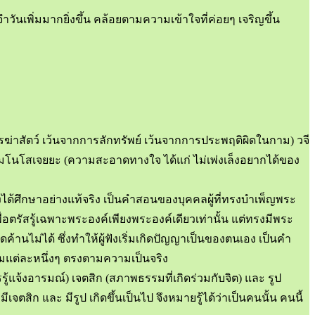
พิ่มมากยิ่งขึ้น คล้อยตามความเข้าใจที่ค่อยๆ เจริญขึ้น
ฆ่าสัตว์ เว้นจากการลักทรัพย์ เว้นจากการประพฤติผิดในกาม) วจี
 มโนโสเจยยะ (ความสะอาดทางใจ ได้แก่ ไม่เพ่งเล็งอยากได้ของ
ฟังได้ศึกษาอย่างแท้จริง เป็นคำสอนของบุคคลผู้ที่ทรงบำเพ็ญพระ
อตรัสรู้เฉพาะพระองค์เพียงพระองค์เดียวเท่านั้น แต่ทรงมีพระ
นไม่ได้ ซึ่งทำให้ผู้ฟังเริ่มเกิดปัญญาเป็นของตนเอง เป็นคำ
รรมแต่ละหนึ่งๆ ตรงตามความเป็นจริง
ู้แจ้งอารมณ์) เจตสิก (สภาพธรรมที่เกิดร่วมกับจิต) และ รูป
จตสิก และ มีรูป เกิดขึ้นเป็นไป จึงหมายรู้ได้ว่าเป็นคนนั้น คนนี้