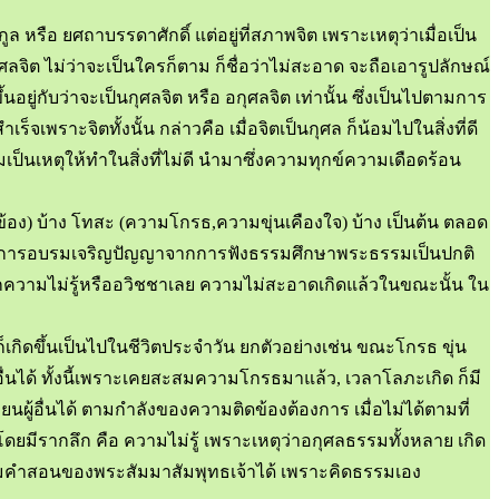
ูล หรือ ยศถาบรรดาศักดิ์ แต่อยู่ที่สภาพจิต เพราะเหตุว่าเมื่อเป็น
กุศลจิต ไม่ว่าจะเป็นใครก็ตาม ก็ชื่อว่าไม่สะอาด จะถือเอารูปลักษณ์
ู่กับว่าจะเป็นกุศลจิต หรือ อกุศลจิต เท่านั้น ซึ่งเป็นไปตามการ
เพราะจิตทั้งนั้น กล่าวคือ เมื่อจิตเป็นกุศล ก็น้อมไปในสิ่งที่ดี
อมเป็นเหตุให้ทำในสิ่งที่ไม่ดี นำมาซึ่งความทุกข์ความเดือดร้อน
้อง) บ้าง โทสะ (ความโกรธ,ความขุ่นเคืองใจ) บ้าง เป็นต้น ตลอด
ป็นไปในการอบรมเจริญปัญญาจากการฟังธรรมศึกษาพระธรรมเป็นปกติ
จากความไม่รู้หรืออวิชชาเลย ความไม่สะอาดเกิดแล้วในขณะนั้น ใน
ก็เกิดขึ้นเป็นไปในชีวิตประจำวัน ยกตัวอย่างเช่น ขณะโกรธ ขุ่น
ื่นได้ ทั้งนี้เพราะเคยสะสมความโกรธมาแล้ว, เวลาโลภะเกิด ก็มี
ยนผู้อื่นได้ ตามกำลังของความติดข้องต้องการ เมื่อไม่ได้ตามที่
มีรากลึก คือ ความไม่รู้ เพราะเหตุว่าอกุศลธรรมทั้งหลาย เกิด
ธรรมคำสอนของพระสัมมาสัมพุทธเจ้าได้ เพราะคิดธรรมเอง