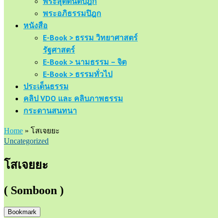
พระสุตตันตปิฎก
พระอภิธรรมปิฎก
หนังสือ
E-Book > ธรรม วิทยาศาสตร์
รัฐศาสตร์
E-Book > นามธรรม – จิต
E-Book > ธรรมทั่วไป
ประเด็นธรรม
คลิป VDO และ คลิบภาพธรรม
กระดานสนทนา
Home
»
โสเจยยะ
Uncategorized
โสเจยยะ
( Somboon )
Bookmark