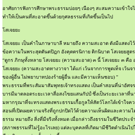
อาศัยการฟังการศึกษาพระธรรมบ่อยๆ เนืองๆ สะสมความเข้าใจไปตา
ทำให้เป็นคนที่สะอาดขึ้นด้วยกุศลธรรมที่เกิดขึ้นเป็นไป
โสเจยยะ
โสเจยยะ เป็นคำในภาษาบาลี หมายถึง ความสะอาด ดังมีแสดงไว้ดั
ข้อความในพระสุตตันตปิฎก อังคุตตรนิกาย ติกนิบาต โสเจยยสูตร 
“ดูกร ภิกษุทั้งหลาย โสเจยยะ (ความสะอาด) ๓ นี้ โสเจยยะ ๓ คื
โสเจยยะ (ความสะอาดทางวาจา ได้แก่ เว้นจากการพูดเท็จ เว้นจา
ของผู้อื่น ไม่พยาบาทปองร้ายผู้อื่น และมีความเห็นชอบ) ”
พระธรรมที่พระสัมมาสัมพุทธเจ้าทรงแสดง เป็นคำสอนที่น่าอัศจรรย์เ
บารมีมาตลอดระยะเวลาสี่อสงไขยแสนกัปป์ ซึ่งเป็นระยะเวลาที่นานม
มหากรุณาที่จะทรงแสดงพระธรรมเกื้อกูลให้สัตว์โลกได้เข้าใจความ
สอนที่เปิดเผยความจริงที่ถูกปกปิดไว้ด้วยความเห็นผิดและความไม่
ธรรม หมายถึง สิ่งที่มีจริงทั้งหมด เมื่อกล่าวถึงธรรมในชีวิตปร
(สภาพธรรมที่ไม่รู้อะไรเลย) แต่ละบุคคลที่เกิดมามีชีวิตดำเนินไปใน