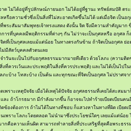
 ไม่ได้อยู่ที่รูปลักษณ์ภายนอก ไม่ได้อยู่ที่ฐานะ ทรัพย์สมบัติ ตระก
รือความชั่วซึ่งเป็นสิ่งที่ไม่สะอาดเกิดขึ้นไม่ได้ แต่เมื่อจิต เป็นอ
ะสัมมาสัมพุทธเจ้าทรงแสดง ดังนั้น จิต จึงมีความสำคัญมาก ขึ้นอย
ี่บุคคลมีพฤติกรรมที่ต่างๆ กัน ไม่ว่าจะเป็นกุศลหรือ อกุศล ก็สำเร็จ
ากจิตที่เป็นกุศลเลยแม้แต่น้อย ในทางตรงกันข้าม ถ้าจิตเป็นอกุศล ย่
 ไม่มีสัตว์บุคคลตัวตนเลย
ประจำวันจะเป็นไปกับอกุศลธรรมมากมายทีเดียว ด้วยโลภะ (ความติดข
้นในสิ่งที่ควรเว้นและประพฤติในสิ่งที่ควรประพฤติ) และไม่ได้เ
ยโลภะบ้าง โทสะบ้าง เป็นต้น และทุกขณะที่จิตเป็นอกุศล ไม่ปราศ
ิดเพราะเหตุปัจจัย เมื่อได้เหตุได้ปัจจัย อกุศลธรรมที่เคยได้สะสมมา
ด้ และ ถ้าโกรธมาก มีกำลังมากขึ้น ก็อาจจะไปทำร้ายเบียดเบียนคนอ
ิดข้องต้องการ ถ้าไม่ได้ในทางที่ชอบ ก็แสวงหาในทางที่ผิด เบียดเบี
อนเพราะโลภะโดยตลอด ไม่นำมาซึ่งประโยชน์ใดๆ เลยแม้แต่น้อย โดย
โทษมากคือความเห็นผิด สามารถทำลายสิ่งที่ประเสริฐที่สุดคือพระ