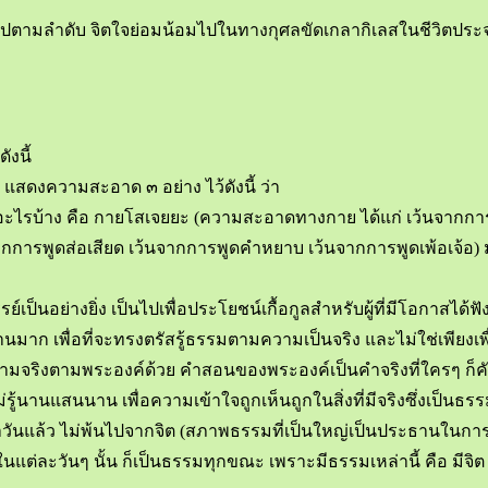
มลำดับ จิตใจย่อมน้อมไปในทางกุศลขัดเกลากิเลสในชีวิตประจำวันเ
งนี้
แสดงความสะอาด ๓ อย่าง ไว้ดังนี้ ว่า
อ อะไรบ้าง คือ กายโสเจยยะ (ความสะอาดทางกาย ได้แก่ เว้นจากการ
กการพูดส่อเสียด เว้นจากการพูดคำหยาบ เว้นจากการพูดเพ้อเจ้อ)
ป็นอย่างยิ่ง เป็นไปเพื่อประโยชน์เกื้อกูลสำหรับผู้ที่มีโอกาสได้
าก เพื่อที่จะทรงตรัสรู้ธรรมตามความเป็นจริง และไม่ใช่เพียงเพื่
จริงตามพระองค์ด้วย คำสอนของพระองค์เป็นคำจริงที่ใครๆ ก็คัดค้า
รู้นานแสนนาน เพื่อความเข้าใจถูกเห็นถูกในสิ่งที่มีจริงซึ่งเป็นธ
ะจำวันแล้ว ไม่พ้นไปจากจิต (สภาพธรรมที่เป็นใหญ่เป็นประธานในการร
แต่ละวันๆ นั้น ก็เป็นธรรมทุกขณะ เพราะมีธรรมเหล่านี้ คือ มีจิต มีเ