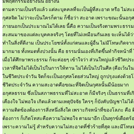
มีพฤติกรรมอย่างนั้น อย่างนี้
ตามความเป็นจริงแล้ว แต่ละบุคคลที่จะเป็นผู้ที่สะอาด หรือ ไม่สะอาด
กุศลจิต ไม่ว่าจะเป็นใครก็ตาม ก็ชื่อว่า สะอาด เพราะขณะนั้นอกุศลห
ภายนอกเป็นประมาณไม่ได้เลย นี้คือ ความเป็นจริงตามพระธรรมที่พร
สะสมมาของแต่ละบุคคลจริงๆ โดยที่ไม่เหมือนกันเลย จะเห็นได้ว่าการท
ทำในสิ่งที่ดีงาม เป็นประโยชน์ทั้งแก่ตนและผู้อื่น ไม่มีโทษเกิดจ
มากมาย ทั้งหมดทั้งปวงนั้น คือ ธรรมนั่นเองที่เกิดขึ้นทำกิจหน้าที่
เมื่อได้ศึกษาพระธรรม ก็จะค่อยๆ เข้าใจว่า ส่วนใหญ่แล้วชีวิต
เวลาที่จิตไม่ได้เป็นไปในการให้ทาน ไม่ได้เป็นไปในศีล (คือเว
ในชีวิตประจำวัน จิตก็จะเป็นอกุศลโดยส่วนใหญ่ ถูกปรุงแต่งด้ว
ชีวิตประจำวัน ความสะอาดคือขณะที่จิตเป็นกุศลนั้นมีน้อยมาก
อกุศลธรรม ซึ่งเป็นสภาพธรรมที่ไม่สะอาด ก็มีจริงๆ เป็นธรรมที่เก
เคืองใจ ไม่พอใจ เกิดแล้วตามเหตุปัจจัย ใครๆ ก็บังคับบัญชาไม่ไ
ความติดข้องต้องการสิ่งหนึ่งสิ่งใด เพราะกิจหน้าที่ของโลภะ คือ ต
ต้องการ ก็เกิดโทสะคือความไม่พอใจ ตามมาอีก เป็นทุกข์เดือดร้
เพราะความไม่รู้ สำหรับความไม่สะอาดที่ชั่วร้ายที่สุด และมี