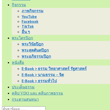
กิจกรรม
ภาพกิจกรรม
YouTube
Facebook
TikTok
อื่น ๆ
พระไตรปิฎก
พระวินัยปิฎก
พระสุตตันตปิฎก
พระอภิธรรมปิฎก
หนังสือ
E-Book > ธรรม วิทยาศาสตร์ รัฐศาสตร์
E-Book > นามธรรม – จิต
E-Book > ธรรมทั่วไป
ประเด็นธรรม
คลิป VDO และ คลิบภาพธรรม
กระดานสนทนา