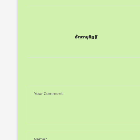
อัตตานุทิฏฐิ