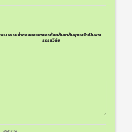
พระธรรมคำสอนของพระอรหันตสัมมาสัมพุทธเจ้าเป็นพระ
ธรรมวินัย