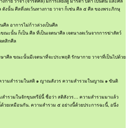
งกาย วาจา (จารีตศีล) มีการเลี้ยงดู มารดา บิดา เป็นต้น และศีล
ีล ดังนั้น ศีลที่งดเว้นทางกาย วาจา ก็เช่น ศีล ๕ ศีล ของพระภิกษุ
ศีล อาการไม่ก้าวล่วงเป็นศีล
ขณะนั้น ก็เป็น ศีล ที่เป็นเจตนาศีล เจตนางดเว้นจากการฆ่าสัตว์
จตสิกศีล
กษาศีล ขณะนั้นมีเจตนาที่จะประพฤติ รักษากาย วาจาที่เป็นไปด้วย
ังวร ความสำรวมในสติ ๑ ญาณสังวร ความสำรวมในญาณ ๑ ขันติ
วามสำรวมในจักขุนทรีย์นี้ ชื่อว่า สติสังวร… ความสำรวมมาแล้ว
บทนี้ด้วยเหมือนกัน. ความสำรวม ๕ อย่างนี้ด้วยประการฉะนี้, อนึ่ง