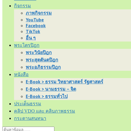
กิจกรรม
ภาพกิจกรรม
YouTube
Facebook
TikTok
อื่น ๆ
พระไตรปิฎก
พระวินัยปิฎก
พระสุตตันตปิฎก
พระอภิธรรมปิฎก
หนังสือ
E-Book > ธรรม วิทยาศาสตร์ รัฐศาสตร์
E-Book > นามธรรม – จิต
E-Book > ธรรมทั่วไป
ประเด็นธรรม
คลิป VDO และ คลิบภาพธรรม
กระดานสนทนา