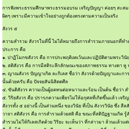
การฟังพระธรรมศึกษาพระธรรมอบรม เจริญปัญญา ค่อยๆ สะสมความเข้า
ผิดๆ เพราะมีความเข้าใจอย่างถูกต้องตรงตามความเป็นจริง
สังวร ๕
ความสำรวม สังวรในที่นี้ ไม่ได้หมายถึงการสำรวมภายนอกที่ทำสำร
ประการ คือ
๑. ปาฏิโมกขสังวร คือ การประพฤติงดเว้นและปฏิบัติตามพระวินัยบั
๒. สติสังวร คือ การมีสติระลึกลักษณะของสภาพธรรม ทางตา หู จมูก 
๓. ญาณสังวร ปัญญาเกิด ละกิเลส ชื่อว่า สังวรด้วยปัญญาและการพ
นั้นด้วยครับ คือ ปัจจยสันนิสิตตศีล
๔. ขันติสังวร ความเป็นผู้อดทนต่อหนาวและร้อน เป็นต้น ชื่อว่า 
๕. วิริยสังวร คือ ปรารภความเพียรไม่ให้อกุศลที่เกิดขึ้นแล้ว เจริญข
สังวรทั้ง ๕ อย่างนี้ เป็นส่วนหนึ่ง ของวินัย ที่เป็น สังวรวินัย ซึ
วาจา สติสังวร คือ การสำรวมด้วยสติ คือ ขณะที่สติปัฏฐานเกิด
สำรวมไม่ให้กิเลสเกิดด้วย วิริยะ จะเห็นว่า ที่กล่าวมา ล้วนแล้ว