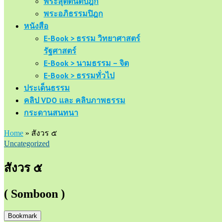
พระสุตตันตปิฎก
พระอภิธรรมปิฎก
หนังสือ
E-Book > ธรรม วิทยาศาสตร์
รัฐศาสตร์
E-Book > นามธรรม – จิต
E-Book > ธรรมทั่วไป
ประเด็นธรรม
คลิป VDO และ คลิบภาพธรรม
กระดานสนทนา
Home
»
สังวร ๕
Uncategorized
สังวร ๕
( Somboon )
Bookmark