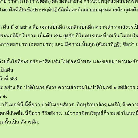
 วาจา ก็ได้ (วารีตศีล) ศีล ยังหมายถึง การประพฤติสิ่งที่สมควรทา
วโดย ศีลที่เป็นข้อประพฤติปฏิบัติเพื่อละกิเลส ย่อมมุ่งหมายถึง กุศลศ
 มี ๔ อย่าง คือ เจตนเป็นศีล เจตสิกเป็นศีล ความสำรวมสังวรเป็น
ประพฤติผิดในกาม เป็นต้น เช่น ยุงกัด ก็ไม่ตบ ขณะที่งดเว้น ไม่ตบใน
ารพยาบาท (อพยาบาท) และ มีความเห็นถูก (สัมมาทิฏฐิ) ชื่อว่า เ
ี ด้วยตั้งใจที่จะขอรักษาศีล เช่น ไปต่อหน้าพระ และขอสมาทานจะรั
เป็นศีล
าที่ 588
มี ๕ อย่าง คือ ปาติโมกขสังวร ความสำรวมในปาติโมกข์ ๑ สติส
 ๑.
มกข์นี้ นี้ชื่อว่า ปาติโมกขสังวร. ภิกษุรักษาจักขุนทรีย์, ถึงค
กที่เกิดขึ้น นี้ชื่อว่า วีริยสังวร. แม้ว่าอาชีพบริสุทธิ์ก็รวมเข้าใน
ดนั้นเป็น สังวรศีล.