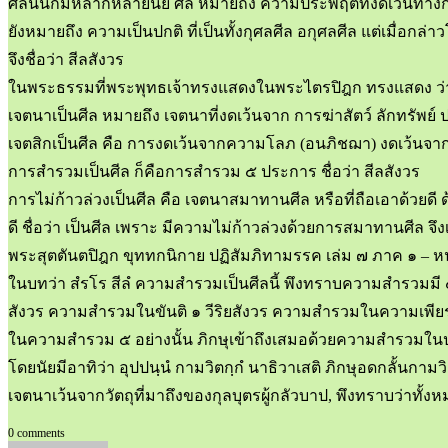
ศีลนั้นก็มีหลากหลายนัย ศีล หมายถึง ความประพฤติที่งดเว้นทางกาย
ยังหมายถึง ความเป็นปกติ ที่เป็นทั้งกุศลศีล อกุศลศีล แต่เมื่อกล่า
จึงชื่อว่า สีลสังวร
ในพระธรรมที่พระพุทธเจ้าทรงแสดงในพระไตรปิฎก ทรงแสดง ว่า ศีล
เจตนาเป็นศีล หมายถึง เจตนาที่งดเว้นจาก การฆ่าสัตว์ ลักทรัพย์ 
เจตสิกเป็นศีล คือ การงดเว้นจากความโลภ (อนภิชฌา) งดเว้นจากก
การสำรวมเป็นศีล ก็คือการสำรวม ๕ ประการ ชื่อว่า สีลสังวร
การไม่ก้าวล่วงเป็นศีล คือ เจตนาสมาทานศีล หรือที่ถือเอาด้วยด
ดี ชื่อว่า เป็นศีล เพราะ มีความไม่ก้าวล่วงด้วยการสมาทานศีล จึง
พระสุตตันตปิฎก ขุททกนิกาย ปฏิสัมภิทามรรค เล่ม ๗ ภาค ๑ – หน้
ในบทว่า สํรโร สีลํ ความสำรวมเป็นศีลนี้ พึงทราบความสำรวม
สังวร ความสำรวมในขันติ ๑ วีริยสังวร ความสำรวมในความเพียร
ในความสำรวม ๕ อย่างนั้น ภิกษุเข้าถึงเสมอด้วยความสำรวมในปาติโ
โดยนัยมีอาทิว่า อุปปนฺนํ กามวิตกฺกํ นาธิวาเสติ ภิกษุอดกลั้นกามวิต
เจตนาเว้นจากวัตถุที่มาถึงของกุลบุตรผู้กลัวบาป, พึงทราบว่าทั้งหม
0 comments