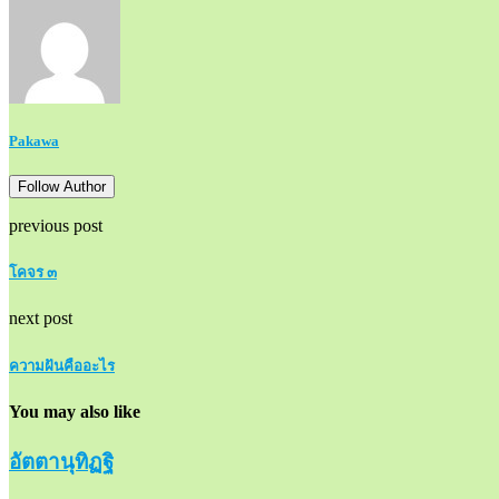
Pakawa
Follow Author
previous post
โคจร ๓
next post
ความฝันคืออะไร
You may also like
อัตตานุทิฏฐิ