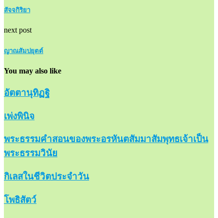
สัจจกิริยา
next post
ญาณสัมปยุตต์
You may also like
อัตตานุทิฏฐิ
เพ่งพินิจ
พระธรรมคำสอนของพระอรหันตสัมมาสัมพุทธเจ้าเป็น
พระธรรมวินัย
กิเลสในชีวิตประจำวัน
โพธิสัตว์