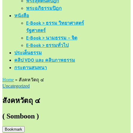
พระสุตตันตปิฎก
พระอภิธรรมปิฎก
หนังสือ
E-Book > ธรรม วิทยาศาสตร์
รัฐศาสตร์
E-Book > นามธรรม – จิต
E-Book > ธรรมทั่วไป
ประเด็นธรรม
คลิป VDO และ คลิบภาพธรรม
กระดานสนทนา
Home
»
สังคหวัตถุ ๔
Uncategorized
สังคหวัตถุ ๔
( Somboon )
Bookmark