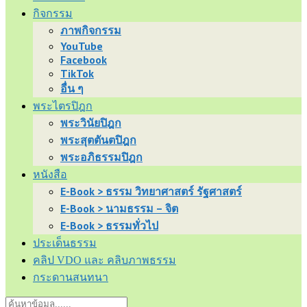
กิจกรรม
ภาพกิจกรรม
YouTube
Facebook
TikTok
อื่น ๆ
พระไตรปิฎก
พระวินัยปิฎก
พระสุตตันตปิฎก
พระอภิธรรมปิฎก
หนังสือ
E-Book > ธรรม วิทยาศาสตร์ รัฐศาสตร์
E-Book > นามธรรม – จิต
E-Book > ธรรมทั่วไป
ประเด็นธรรม
คลิป VDO และ คลิบภาพธรรม
กระดานสนทนา