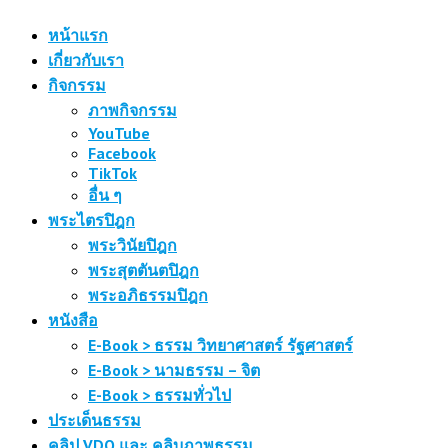
หน้าแรก
เกี่ยวกับเรา
กิจกรรม
ภาพกิจกรรม
YouTube
Facebook
TikTok
อื่น ๆ
พระไตรปิฎก
พระวินัยปิฎก
พระสุตตันตปิฎก
พระอภิธรรมปิฎก
หนังสือ
E-Book > ธรรม วิทยาศาสตร์ รัฐศาสตร์
E-Book > นามธรรม – จิต
E-Book > ธรรมทั่วไป
ประเด็นธรรม
คลิป VDO และ คลิบภาพธรรม