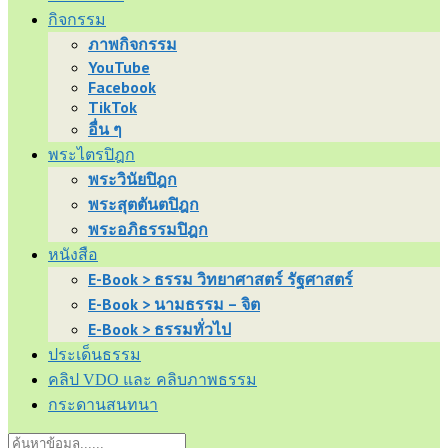
กิจกรรม
ภาพกิจกรรม
YouTube
Facebook
TikTok
อื่น ๆ
พระไตรปิฎก
พระวินัยปิฎก
พระสุตตันตปิฎก
พระอภิธรรมปิฎก
หนังสือ
E-Book > ธรรม วิทยาศาสตร์ รัฐศาสตร์
E-Book > นามธรรม – จิต
E-Book > ธรรมทั่วไป
ประเด็นธรรม
คลิป VDO และ คลิบภาพธรรม
กระดานสนทนา