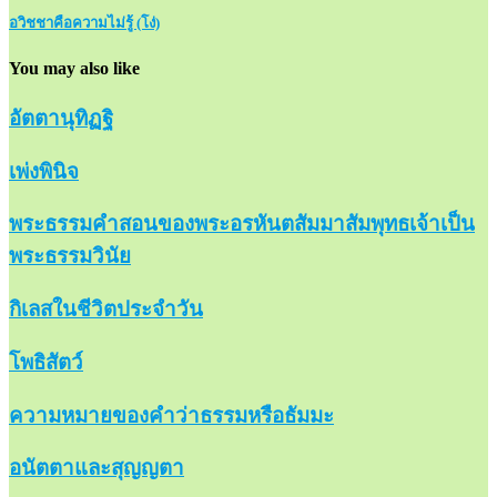
อวิชชาคือความไม่รู้ (โง่)
You may also like
อัตตานุทิฏฐิ
เพ่งพินิจ
พระธรรมคำสอนของพระอรหันตสัมมาสัมพุทธเจ้าเป็น
พระธรรมวินัย
กิเลสในชีวิตประจำวัน
โพธิสัตว์
ความหมายของคำว่าธรรมหรือธัมมะ
อนัตตาและสุญญตา