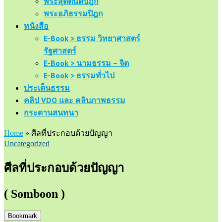
พระสุตตันตปิฎก
พระอภิธรรมปิฎก
หนังสือ
E-Book > ธรรม วิทยาศาสตร์
รัฐศาสตร์
E-Book > นามธรรม – จิต
E-Book > ธรรมทั่วไป
ประเด็นธรรม
คลิป VDO และ คลิบภาพธรรม
กระดานสนทนา
Home
»
ศีลที่ประกอบด้วยปัญญา
Uncategorized
ศีลที่ประกอบด้วยปัญญา
( Somboon )
Bookmark