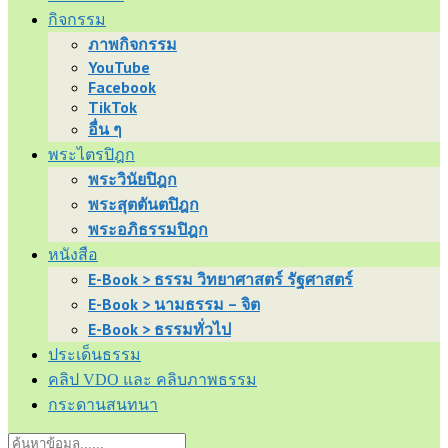
กิจกรรม
ภาพกิจกรรม
YouTube
Facebook
TikTok
อื่น ๆ
พระไตรปิฎก
พระวินัยปิฎก
พระสุตตันตปิฎก
พระอภิธรรมปิฎก
หนังสือ
E-Book > ธรรม วิทยาศาสตร์ รัฐศาสตร์
E-Book > นามธรรม – จิต
E-Book > ธรรมทั่วไป
ประเด็นธรรม
คลิป VDO และ คลิบภาพธรรม
กระดานสนทนา