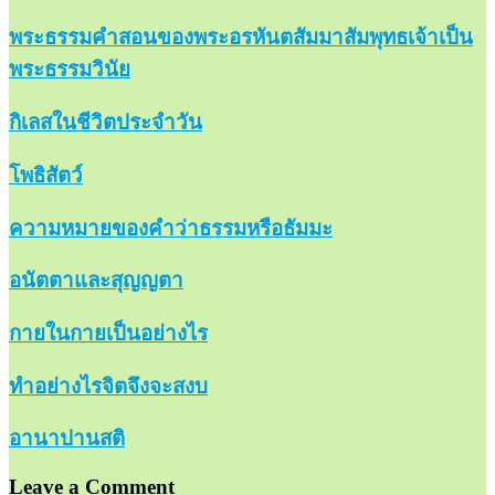
พระธรรมคำสอนของพระอรหันตสัมมาสัมพุทธเจ้าเป็น
พระธรรมวินัย
กิเลสในชีวิตประจำวัน
โพธิสัตว์
ความหมายของคำว่าธรรมหรือธัมมะ
อนัตตาและสุญญตา
กายในกายเป็นอย่างไร
ทำอย่างไรจิตจึงจะสงบ
อานาปานสติ
Leave a Comment