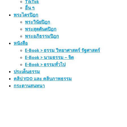
TikTok
อื่น ๆ
พระไตรปิฎก
พระวินัยปิฎก
พระสุตตันตปิฎก
พระอภิธรรมปิฎก
หนังสือ
E-Book > ธรรม วิทยาศาสตร์ รัฐศาสตร์
E-Book > นามธรรม – จิต
E-Book > ธรรมทั่วไป
ประเด็นธรรม
คลิป VDO และ คลิบภาพธรรม
กระดานสนทนา