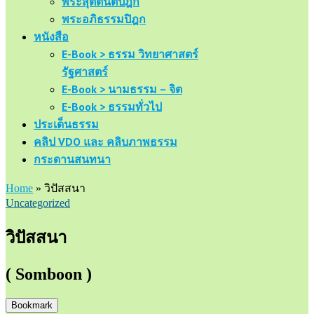
พระสุตตันตปิฎก
พระอภิธรรมปิฎก
หนังสือ
E-Book > ธรรม วิทยาศาสตร์
รัฐศาสตร์
E-Book > นามธรรม – จิต
E-Book > ธรรมทั่วไป
ประเด็นธรรม
คลิป VDO และ คลิบภาพธรรม
กระดานสนทนา
Home
»
วิปัสสนา
Uncategorized
วิปัสสนา
( Somboon )
Bookmark