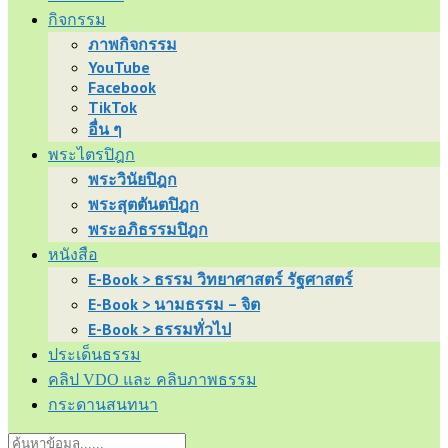
กิจกรรม
ภาพกิจกรรม
YouTube
Facebook
TikTok
อื่น ๆ
พระไตรปิฎก
พระวินัยปิฎก
พระสุตตันตปิฎก
พระอภิธรรมปิฎก
หนังสือ
E-Book > ธรรม วิทยาศาสตร์ รัฐศาสตร์
E-Book > นามธรรม – จิต
E-Book > ธรรมทั่วไป
ประเด็นธรรม
คลิป VDO และ คลิบภาพธรรม
กระดานสนทนา