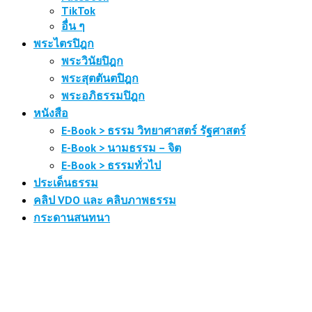
TikTok
อื่น ๆ
พระไตรปิฎก
พระวินัยปิฎก
พระสุตตันตปิฎก
พระอภิธรรมปิฎก
หนังสือ
E-Book > ธรรม วิทยาศาสตร์ รัฐศาสตร์
E-Book > นามธรรม – จิต
E-Book > ธรรมทั่วไป
ประเด็นธรรม
คลิป VDO และ คลิบภาพธรรม
กระดานสนทนา