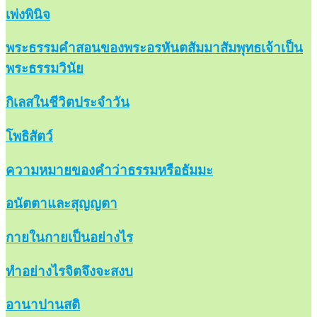
เพ่งพินิจ
พระธรรมคำสอนของพระอรหันตสัมมาสัมพุทธเจ้าเป็น
พระธรรมวินัย
กิเลสในชีวิตประจำวัน
โพธิสัตว์
ความหมายของคำว่าธรรมหรือธัมมะ
อนัตตาและสุญญตา
กายในกายเป็นอย่างไร
ทำอย่างไรจิตจึงจะสงบ
อานาปานสติ