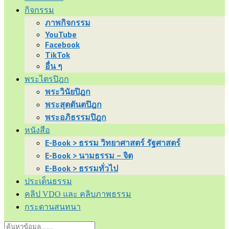
กิจกรรม
ภาพกิจกรรม
YouTube
Facebook
TikTok
อื่น ๆ
พระไตรปิฎก
พระวินัยปิฎก
พระสุตตันตปิฎก
พระอภิธรรมปิฎก
หนังสือ
E-Book > ธรรม วิทยาศาสตร์ รัฐศาสตร์
E-Book > นามธรรม – จิต
E-Book > ธรรมทั่วไป
ประเด็นธรรม
คลิป VDO และ คลิบภาพธรรม
กระดานสนทนา