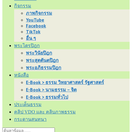
กิจกรรม
ภาพกิจกรรม
YouTube
Facebook
TikTok
อื่น ๆ
พระไตรปิฎก
พระวินัยปิฎก
พระสุตตันตปิฎก
พระอภิธรรมปิฎก
หนังสือ
E-Book > ธรรม วิทยาศาสตร์ รัฐศาสตร์
E-Book > นามธรรม – จิต
E-Book > ธรรมทั่วไป
ประเด็นธรรม
คลิป VDO และ คลิบภาพธรรม
กระดานสนทนา