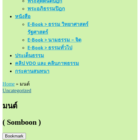
พระสุตตันตปิฎก
พระอภิธรรมปิฎก
หนังสือ
E-Book > ธรรม วิทยาศาสตร์
รัฐศาสตร์
E-Book > นามธรรม – จิต
E-Book > ธรรมทั่วไป
ประเด็นธรรม
คลิป VDO และ คลิบภาพธรรม
กระดานสนทนา
Home
»
มนต์
Uncategorized
มนต์
( Somboon )
Bookmark