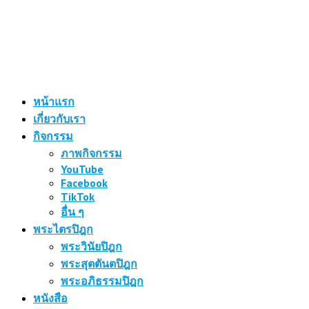
หน้าแรก
เกี่ยวกับเรา
กิจกรรม
ภาพกิจกรรม
YouTube
Facebook
TikTok
อื่น ๆ
พระไตรปิฎก
พระวินัยปิฎก
พระสุตตันตปิฎก
พระอภิธรรมปิฎก
หนังสือ