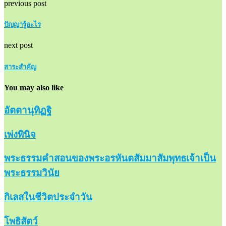
previous post
ปัญญารู้อะไร
next post
สาระสำคัญ
You may also like
อัตตานุทิฏฐิ
เพ่งพินิจ
พระธรรมคำสอนของพระอรหันตสัมมาสัมพุทธเจ้าเป็น
พระธรรมวินัย
กิเลสในชีวิตประจำวัน
โพธิสัตว์