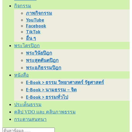
กิจกรรม
ภาพกิจกรรม
YouTube
Facebook
TikTok
อื่น ๆ
พระไตรปิฎก
พระวินัยปิฎก
พระสุตตันตปิฎก
พระอภิธรรมปิฎก
หนังสือ
E-Book > ธรรม วิทยาศาสตร์ รัฐศาสตร์
E-Book > นามธรรม – จิต
E-Book > ธรรมทั่วไป
ประเด็นธรรม
คลิป VDO และ คลิบภาพธรรม
กระดานสนทนา