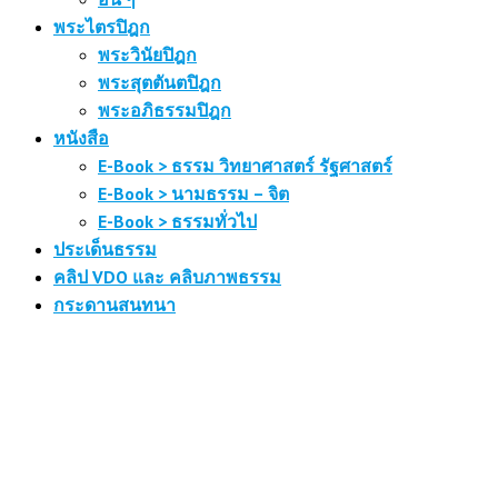
พระไตรปิฎก
พระวินัยปิฎก
พระสุตตันตปิฎก
พระอภิธรรมปิฎก
หนังสือ
E-Book > ธรรม วิทยาศาสตร์ รัฐศาสตร์
E-Book > นามธรรม – จิต
E-Book > ธรรมทั่วไป
ประเด็นธรรม
คลิป VDO และ คลิบภาพธรรม
กระดานสนทนา