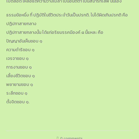
ไปตลอด เหลือแต่ความว่างเปล่า เป็นอนัตตา เป็นสมาร์ทไลฟ์ นั่นเอง
ธรรมข้อหนึ่ง ที่ ปฏิบัติในชีวิตประจำวันเป็นปรกติ. ไม่ได้ผิดเกินปรกติ คือ
ปฏิปทาสายกลาง
ปฏิปทาสายกลางนั้น ได้แก่อริยมรรคมีองค์ ๘ นี้แหละ คือ
ปัญญาอันเห็นชอบ ๑
ความดำริชอบ ๑
เจรจาชอบ ๑
การงานชอบ ๑
เลี้ยงชีวิตชอบ ๑
พยายามชอบ ๑
ระลึกชอบ ๑
ตั้งจิตชอบ ๑.
0 comments