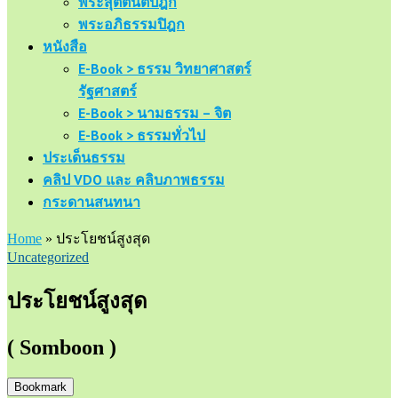
พระสุตตันตปิฎก
พระอภิธรรมปิฎก
หนังสือ
E-Book > ธรรม วิทยาศาสตร์
รัฐศาสตร์
E-Book > นามธรรม – จิต
E-Book > ธรรมทั่วไป
ประเด็นธรรม
คลิป VDO และ คลิบภาพธรรม
กระดานสนทนา
Home
»
ประโยชน์สูงสุด
Uncategorized
ประโยชน์สูงสุด
( Somboon )
Bookmark