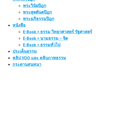
พระวินัยปิฎก
พระสุตตันตปิฎก
พระอภิธรรมปิฎก
หนังสือ
E-Book > ธรรม วิทยาศาสตร์ รัฐศาสตร์
E-Book > นามธรรม – จิต
E-Book > ธรรมทั่วไป
ประเด็นธรรม
คลิป VDO และ คลิบภาพธรรม
กระดานสนทนา