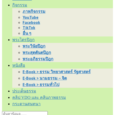
กิจกรรม
ภาพกิจกรรม
YouTube
Facebook
TikTok
อื่น ๆ
พระไตรปิฎก
พระวินัยปิฎก
พระสุตตันตปิฎก
พระอภิธรรมปิฎก
หนังสือ
E-Book > ธรรม วิทยาศาสตร์ รัฐศาสตร์
E-Book > นามธรรม – จิต
E-Book > ธรรมทั่วไป
ประเด็นธรรม
คลิป VDO และ คลิบภาพธรรม
กระดานสนทนา