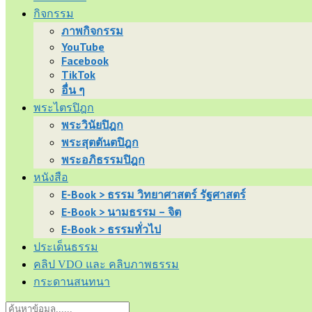
กิจกรรม
ภาพกิจกรรม
YouTube
Facebook
TikTok
อื่น ๆ
พระไตรปิฎก
พระวินัยปิฎก
พระสุตตันตปิฎก
พระอภิธรรมปิฎก
หนังสือ
E-Book > ธรรม วิทยาศาสตร์ รัฐศาสตร์
E-Book > นามธรรม – จิต
E-Book > ธรรมทั่วไป
ประเด็นธรรม
คลิป VDO และ คลิบภาพธรรม
กระดานสนทนา