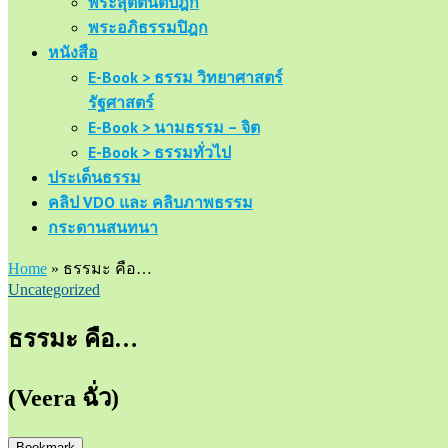
พระสุตตันตปิฎก
พระอภิธรรมปิฎก
หนังสือ
E-Book > ธรรม วิทยาศาสตร์
รัฐศาสตร์
E-Book > นามธรรม – จิต
E-Book > ธรรมทั่วไป
ประเด็นธรรม
คลิป VDO และ คลิบภาพธรรม
กระดานสนทนา
Home
»
ธรรมะ คือ…
Uncategorized
ธรรมะ คือ…
(Veera ฉั่ว)
Bookmark