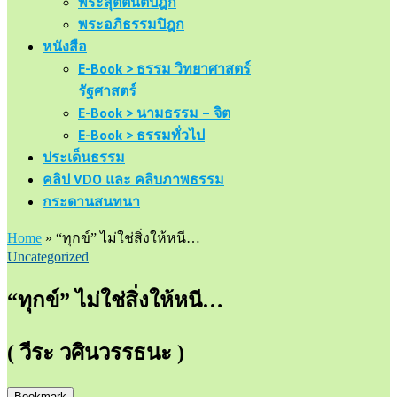
พระสุตตันตปิฎก
พระอภิธรรมปิฎก
หนังสือ
E-Book > ธรรม วิทยาศาสตร์
รัฐศาสตร์
E-Book > นามธรรม – จิต
E-Book > ธรรมทั่วไป
ประเด็นธรรม
คลิป VDO และ คลิบภาพธรรม
กระดานสนทนา
Home
»
“ทุกข์” ไม่ใช่สิ่งให้หนี…
Uncategorized
“ทุกข์” ไม่ใช่สิ่งให้หนี…
( วีระ วศินวรรธนะ )
Bookmark