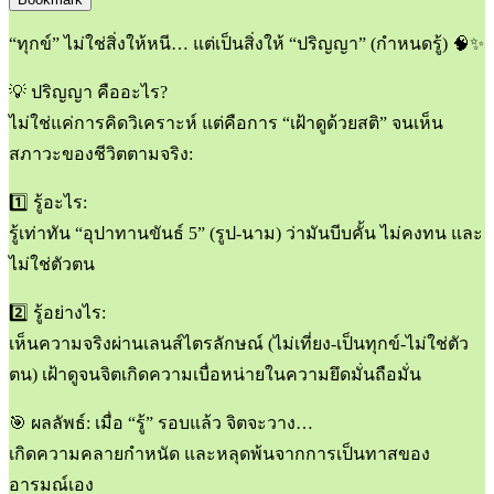
“ทุกข์” ไม่ใช่สิ่งให้หนี… แต่เป็นสิ่งให้ “ปริญญา” (กำหนดรู้) 🧠✨
💡 ปริญญา คืออะไร?
ไม่ใช่แค่การคิดวิเคราะห์ แต่คือการ “เฝ้าดูด้วยสติ” จนเห็น
สภาวะของชีวิตตามจริง:
1️⃣ รู้อะไร:
รู้เท่าทัน “อุปาทานขันธ์ 5” (รูป-นาม) ว่ามันบีบคั้น ไม่คงทน และ
ไม่ใช่ตัวตน
2️⃣ รู้อย่างไร:
เห็นความจริงผ่านเลนส์ไตรลักษณ์ (ไม่เที่ยง-เป็นทุกข์-ไม่ใช่ตัว
ตน) เฝ้าดูจนจิตเกิดความเบื่อหน่ายในความยึดมั่นถือมั่น
🎯 ผลลัพธ์: เมื่อ “รู้” รอบแล้ว จิตจะวาง…
เกิดความคลายกำหนัด และหลุดพ้นจากการเป็นทาสของ
อารมณ์เอง