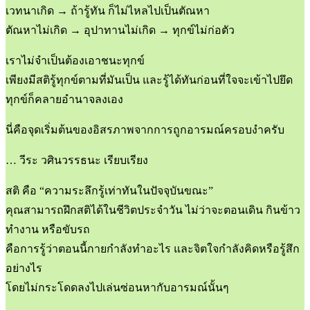
เวทนาเกิด → ถ้ารู้ทัน ก็ไม่ไหลไปเป็นตัณหา
ตัณหาไม่เกิด → อุปาทานไม่เกิด → ทุกข์ไม่ก่อตัว
เราไม่จำเป็นต้องเอาชนะทุกข์
เพียงมีสติรู้ทุกข์ตามที่มันเป็น และรู้ได้ทันก่อนที่ใจจะเข้าไปยึด
ทุกข์ก็คลายอำนาจลงเอง
นี่คือจุดเริ่มต้นของอิสรภาพจากการถูกอารมณ์ครอบงำครับ
… วีระ วศินวรรธนะ เรียบเรียง
สติ คือ “ความระลึกรู้เท่าทันในปัจจุบันขณะ”
คุณสามารถฝึกสติได้ในชีวิตประจำวัน ไม่ว่าจะตอนเดิน กินข้าว
ทำงาน หรือขับรถ
คือการรู้ว่าตอนนี้กายกำลังทำอะไร และจิตใจกำลังคิดหรือรู้สึก
อย่างไร
โดยไม่กระโดดลงไปเล่นซ่อนหากับอารมณ์นั้นๆ