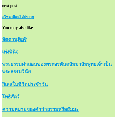
next post
อวิชชามีแต่ไม่ปรากฏ
You may also like
อัตตานุทิฏฐิ
เพ่งพินิจ
พระธรรมคำสอนของพระอรหันตสัมมาสัมพุทธเจ้าเป็น
พระธรรมวินัย
กิเลสในชีวิตประจำวัน
โพธิสัตว์
ความหมายของคำว่าธรรมหรือธัมมะ