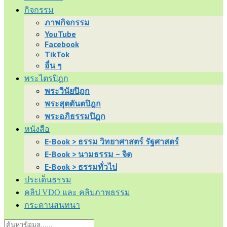
กิจกรรม
ภาพกิจกรรม
YouTube
Facebook
TikTok
อื่น ๆ
พระไตรปิฎก
พระวินัยปิฎก
พระสุตตันตปิฎก
พระอภิธรรมปิฎก
หนังสือ
E-Book > ธรรม วิทยาศาสตร์ รัฐศาสตร์
E-Book > นามธรรม – จิต
E-Book > ธรรมทั่วไป
ประเด็นธรรม
คลิป VDO และ คลิบภาพธรรม
กระดานสนทนา