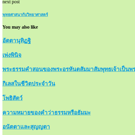
next post
พุทธศาสนากับวิทยาศาสตร์
You may also like
อัตตานุทิฏฐิ
เพ่งพินิจ
พระธรรมคำสอนของพระอรหันตสัมมาสัมพุทธเจ้าเป็นพร
กิเลสในชีวิตประจำวัน
โพธิสัตว์
ความหมายของคำว่าธรรมหรือธัมมะ
อนัตตาและสุญญตา