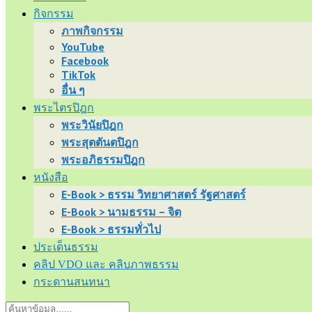
กิจกรรม
ภาพกิจกรรม
YouTube
Facebook
TikTok
อื่น ๆ
พระไตรปิฎก
พระวินัยปิฎก
พระสุตตันตปิฎก
พระอภิธรรมปิฎก
หนังสือ
E-Book > ธรรม วิทยาศาสตร์ รัฐศาสตร์
E-Book > นามธรรม – จิต
E-Book > ธรรมทั่วไป
ประเด็นธรรม
คลิป VDO และ คลิบภาพธรรม
กระดานสนทนา