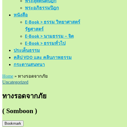
พระสุตตันตปิฎก
พระอภิธรรมปิฎก
หนังสือ
E-Book > ธรรม วิทยาศาสตร์
รัฐศาสตร์
E-Book > นามธรรม – จิต
E-Book > ธรรมทั่วไป
ประเด็นธรรม
คลิป VDO และ คลิบภาพธรรม
กระดานสนทนา
Home
»
ทางรอดจากภัย
Uncategorized
ทางรอดจากภัย
( Somboon )
Bookmark