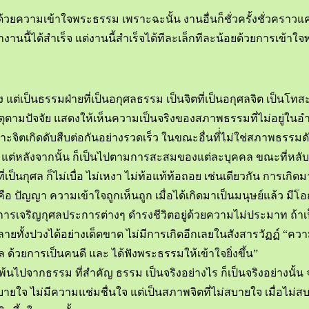
 ด้วยความเข้าใจพระธรรม เพราะฉะนั้น งานอื่นก็ชั่วครั้งชั่วคราวแค
่จะทำงานนี้ได้สำเร็จ แต่งานนี้สำเร็จได้ทีละเล็กทีละน้อยด้วยการเข้า
ต่เป็นธรรมฝ่ายที่เป็นอกุศลธรรม เป็นจิตที่เป็นอกุศลจิต เป็นโทสะ
ตุตามปัจจัย แสดงให้เห็นความเป็นจริงของสภาพธรรมที่ไม่อยู่ในอำน
ิตเกิดดับสืบต่อกันอย่างรวดเร็ว ในขณะอื่นที่่ไม่ใช่สภาพธรรมดังกล่าว
เลย แต่หลังจากนั้น ก็เป็นไปตามการสะสมของแต่ละบุคคล ขณะที่หลับสน
เป็นกุศล ก็ไม่เบื่อ ไม่เหงา ไม่ท้อแท้ท้อถอย เช่นเดียวกัน การเกิดมา
างยิ่งคือ ปัญญา ความเข้าใจถูกเห็นถูก เมื่อได้เกิดมาเป็นมนุษย์
จริญกุศลประการต่างๆ ดำรงชีวิตอยู่ด้วยความไม่ประมาท ถ้าเป็นอย่
งหลายทั้งปวงได้อย่างเด็ดขาด ไม่มีการเกิดอีกเลยในสังสารวัฏฏ์ “คว
ศล ด้วยการเป็นคนดี และ ได้ฟังพระธรรมให้เข้าใจยิ่งขึ้น”
พ้นไปจากธรรม ที่สำคัญ ธรรม เป็นจริงอย่างไร ก็เป็นจริงอย่างนั้น 
ม่สบายใจ ไม่มีความแช่มชื่นใจ แต่เป็นสภาพจิตที่ไม่สบายใจ เมื่อไม