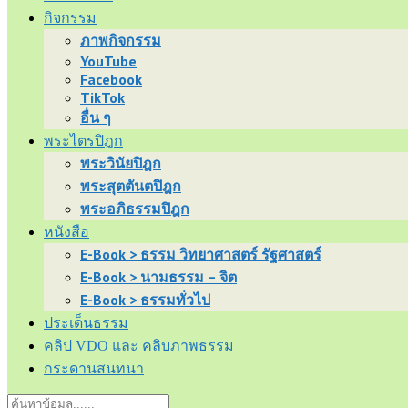
กิจกรรม
ภาพกิจกรรม
YouTube
Facebook
TikTok
อื่น ๆ
พระไตรปิฎก
พระวินัยปิฎก
พระสุตตันตปิฎก
พระอภิธรรมปิฎก
หนังสือ
E-Book > ธรรม วิทยาศาสตร์ รัฐศาสตร์
E-Book > นามธรรม – จิต
E-Book > ธรรมทั่วไป
ประเด็นธรรม
คลิป VDO และ คลิบภาพธรรม
กระดานสนทนา