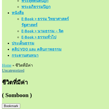
พระสุตตันตปิฎก
พระอภิธรรมปิฎก
หนังสือ
E-Book > ธรรม วิทยาศาสตร์
รัฐศาสตร์
E-Book > นามธรรม – จิต
E-Book > ธรรมทั่วไป
ประเด็นธรรม
คลิป VDO และ คลิบภาพธรรม
กระดานสนทนา
Home
»
ชีวิตที่มีค่า
Uncategorized
ชีวิตที่มีค่า
( Somboon )
Bookmark