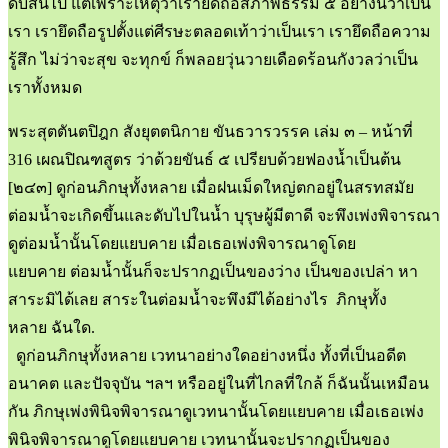
ดับสิ้นไป แต่เพราะเหตุว่าเรายึดถือสภาพธรรม ๕ อย่างนี้ว่าเป็น
เรา เรายึดถือรูปตั้งแต่ศีรษะตลอดเท้าว่าเป็นเรา เรายึดถือความ
รู้สึก ไม่ว่าจะสุข จะทุกข์ ก็พลอยวุ่นวายเดือดร้อนกังวลว่าเป็น
เราทั้งหมด
พระสุตตันตปิฎก สังยุตตนิกาย ขันธวารวรรค เล่ม ๓ – หน้าที่
316 เผณปิณฑสูตร ว่าด้วยขันธ์ ๕ เปรียบด้วยฟองน้ำเป็นต้น
[๒๔๓] ดูก่อนภิกษุทั้งหลาย เมื่อฝนเม็ดใหญ่ตกอยู่ในสรทสมัย
ต่อมน้ำจะเกิดขึ้นและดับไปในน้ำ บุรุษผู้มีตาดี จะพึงเพ่งพิจารณา
ดูต่อมน้ำนั้นโดยแยบคาย เมื่อเธอเพ่งพิจารณาดูโดย
แยบคาย ต่อมน้ำนั้นก็จะปรากฏเป็นของว่าง เป็นของเปล่า หา
สาระมิได้เลย สาระในต่อมน้ำจะพึงมีได้อย่างไร ภิกษุทั้ง
หลาย ฉันใด.
ดูก่อนภิกษุทั้งหลาย เวทนาอย่างใดอย่างหนึ่ง ทั้งที่เป็นอดีต
อนาคต และปัจจุบัน ฯลฯ หรืออยู่ในที่ไกลที่ใกล้ ก็ฉันนั้นเหมือน
กัน ภิกษุเพ่งพินิจพิจารณาดูเวทนานั้นโดยแยบคาย เมื่อเธอเพ่ง
พินิจพิจารณาดูโดยแยบคาย เวทนานั้นจะปรากฏเป็นของ