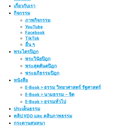
เกี่ยวกับเรา
กิจกรรม
ภาพกิจกรรม
YouTube
Facebook
TikTok
อื่น ๆ
พระไตรปิฎก
พระวินัยปิฎก
พระสุตตันตปิฎก
พระอภิธรรมปิฎก
หนังสือ
E-Book > ธรรม วิทยาศาสตร์ รัฐศาสตร์
E-Book > นามธรรม – จิต
E-Book > ธรรมทั่วไป
ประเด็นธรรม
คลิป VDO และ คลิบภาพธรรม
กระดานสนทนา