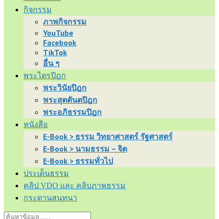
กิจกรรม
ภาพกิจกรรม
YouTube
Facebook
TikTok
อื่น ๆ
พระไตรปิฎก
พระวินัยปิฎก
พระสุตตันตปิฎก
พระอภิธรรมปิฎก
หนังสือ
E-Book > ธรรม วิทยาศาสตร์ รัฐศาสตร์
E-Book > นามธรรม – จิต
E-Book > ธรรมทั่วไป
ประเด็นธรรม
คลิป VDO และ คลิบภาพธรรม
กระดานสนทนา