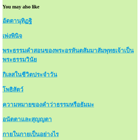
You may also like
อัตตานุทิฏฐิ
เพ่งพินิจ
พระธรรมคำสอนของพระอรหันตสัมมาสัมพุทธเจ้าเป็น
พระธรรมวินัย
กิเลสในชีวิตประจำวัน
โพธิสัตว์
ความหมายของคำว่าธรรมหรือธัมมะ
อนัตตาและสุญญตา
กายในกายเป็นอย่างไร