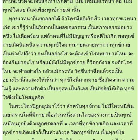
ท่านจะปวด จะเจ็บสักเท่าไรก็ตาม ไม่มีโทมนัสเวทนา คือ ไม่มี
ทุกข์ใจเลย มีแต่เพียงทุกข์กายเท่านั้น
ทุกขเวทนาก็แยกออกได้ ถ้าใครมีสติเกิดเร็ว เวลาทุกขเวทนา
เกิด เขาก็รู้ว่าเป็นวิบากเป็นผลของกรรม เป็นสภาพธรรมอย่าง
หนึ่ง ไม่เดือดร้อน แต่ถ้าคนที่ไม่มีปัญญาหรือสติไม่เกิด พอทุกข์
กายเกิดนิดหนึ่ง ความทุกข์ใจมากมายหลายเท่ากว่าทุกข์กาย
เป็นห่วงไปถึงว่า จะเป็นอย่างไร จะต้องเข้าโรงพยาบาลไหม จะ
ต้องกินยาอะไร หรือแม้ยังไม่มีทุกข์กาย ก็วิตกกังวล จะติดโรค
ไหม จะทำอย่างไร กลัวแม้กระทั่ง วัคซีนว่าฉีดแล้วจะเป็น
อย่างไร นี่ก็แสดงให้เห็นว่า ทุกข์ใจนี่มากมาย ซึ่งเกิดจาก ความ
ไม่รู้ และความรักตัว เป็นอกุศล เป็นกิเลส เป็นปัจจัยให้เกิด ทุกข์
ใจซึ่งเป็นโทสมูลจิต
ในพระไตรปิฎกอุปมาไว้ว่า สำหรับทุกข์กาย ไม่มีใครหนีพ้น
เลย ตราบใดที่มีกาย เมื่อส่วนหนึ่งส่วนใดของร่างกายเป็นทุกข์
เหมือนถูกยิงด้วยลูกศรดอกที่ ๑ เวลาที่ทุกข์กายเกิด และเวลาที่
ทุกข์กายเกิดแล้วก็เป็นห่วงกังวล วิตกทุกข์ร้อน เป็นทุกข์ใจ