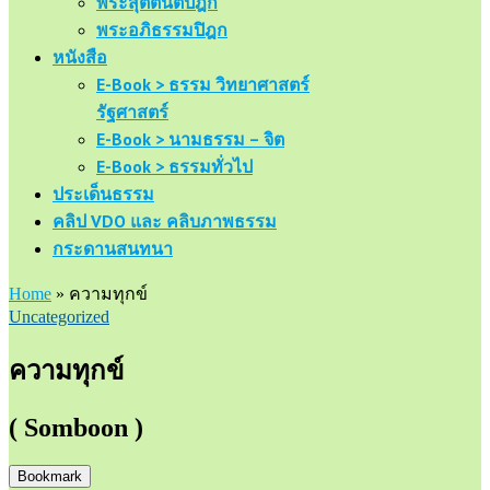
พระสุตตันตปิฎก
พระอภิธรรมปิฎก
หนังสือ
E-Book > ธรรม วิทยาศาสตร์
รัฐศาสตร์
E-Book > นามธรรม – จิต
E-Book > ธรรมทั่วไป
ประเด็นธรรม
คลิป VDO และ คลิบภาพธรรม
กระดานสนทนา
Home
»
ความทุกข์
Uncategorized
ความทุกข์
( Somboon )
Bookmark