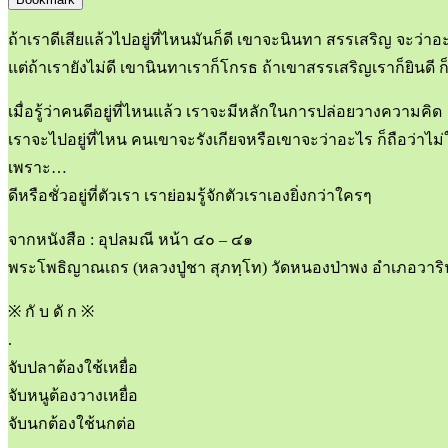
ถ้าเราดีเสียแล้วไปอยู่ที่ไหนมันก็ดี เขาจะนินทา สรรเสริญ จะว่าอะ
แต่ถ้าเรายังไม่ดี เขานินทาเราก็โกรธ ถ้าเขาสรรเสริญเราก็ยินดี ก็ห
เมื่อรู้ว่าคนดีอยู่ที่ไหนแล้ว เราจะมีหลักในการปล่อยวางความคิด
เราจะไปอยู่ที่ไหน คนเขาจะรังเกียจหรือเขาจะว่าอะไร ก็ถือว่าไม่ใ
เพราะ…
ดีหรือชั่วอยู่ที่ตัวเรา เราย่อมรู้จักตัวเราเองยิ่งกว่าใครๆ
จากหนังสือ : อุปลมณี หน้า ๔๐ – ๔๑
พระโพธิญาณเถร (หลวงปู่ชา สุภทฺโท) วัดหนองป่าพง อำเภอวาริ
※ กั บ ดั ก ※
.
จับปลาต้องใช้เหยื่อ
จับหนูต้องวางเหยื่อ
จับนกต้องใช้นกต่อ