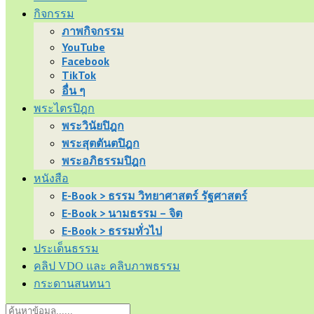
กิจกรรม
ภาพกิจกรรม
YouTube
Facebook
TikTok
อื่น ๆ
พระไตรปิฎก
พระวินัยปิฎก
พระสุตตันตปิฎก
พระอภิธรรมปิฎก
หนังสือ
E-Book > ธรรม วิทยาศาสตร์ รัฐศาสตร์
E-Book > นามธรรม – จิต
E-Book > ธรรมทั่วไป
ประเด็นธรรม
คลิป VDO และ คลิบภาพธรรม
กระดานสนทนา