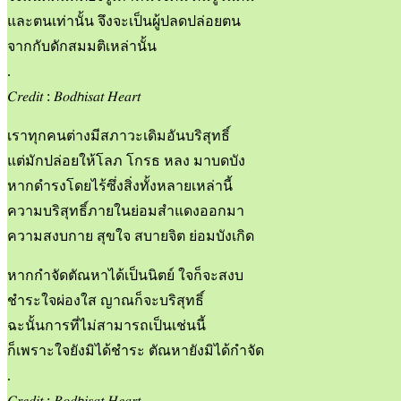
และตนเท่านั้น จึงจะเป็นผู้ปลดปล่อยตน
จากกับดักสมมติเหล่านั้น
.
𝐶𝑟𝑒𝑑𝑖𝑡 : 𝐵𝑜𝑑𝘩𝑖𝑠𝑎𝑡 𝐻𝑒𝑎𝑟𝑡
เราทุกคนต่างมีสภาวะเดิมอันบริสุทธิ์
แต่มักปล่อยให้โลภ โกรธ หลง มาบดบัง
หากดำรงโดยไร้ซึ่งสิ่งทั้งหลายเหล่านี้
ความบริสุทธิ์ภายในย่อมสำแดงออกมา
ความสงบกาย สุขใจ สบายจิต ย่อมบังเกิด
หากกำจัดตัณหาได้เป็นนิตย์ ใจก็จะสงบ
ชำระใจผ่องใส ญาณก็จะบริสุทธิ์
ฉะนั้นการที่ไม่สามารถเป็นเช่นนี้
ก็เพราะใจยังมิได้ชำระ ตัณหายังมิได้กำจัด
.
𝐶𝑟𝑒𝑑𝑖𝑡 : 𝐵𝑜𝑑𝘩𝑖𝑠𝑎𝑡 𝐻𝑒𝑎𝑟𝑡