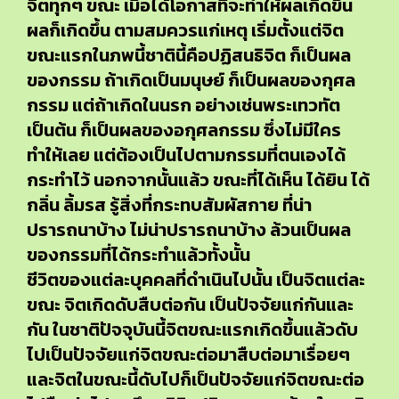
จิตทุกๆ ขณะ เมื่อได้โอกาสที่จะทำให้ผลเกิดขึ้น
ผลก็เกิดขึ้น ตามสมควรแก่เหตุ เริ่มตั้งแต่จิต
ขณะแรกในภพนี้ชาตินี้คือปฏิสนธิจิต ก็เป็นผล
ของกรรม ถ้าเกิดเป็นมนุษย์ ก็เป็นผลของกุศล
กรรม แต่ถ้าเกิดในนรก อย่างเช่นพระเทวทัต
เป็นต้น ก็เป็นผลของอกุศลกรรม ซึ่งไม่มีใคร
ทำให้เลย แต่ต้องเป็นไปตามกรรมที่ตนเองได้
กระทำไว้ นอกจากนั้นแล้ว ขณะที่ได้เห็น ได้ยิน ได้
กลิ่น ลิ้มรส รู้สิ่งที่กระทบสัมผัสกาย ที่น่า
ปรารถนาบ้าง ไม่น่าปรารถนาบ้าง ล้วนเป็นผล
ของกรรมที่ได้กระทำแล้วทั้งนั้น
ชีวิตของแต่ละบุคคลที่ดำเนินไปนั้น เป็นจิตแต่ละ
ขณะ จิตเกิดดับสืบต่อกัน เป็นปัจจัยแก่กันและ
กัน ในชาติปัจจุบันนี้จิตขณะแรกเกิดขึ้นแล้วดับ
ไปเป็นปัจจัยแก่จิตขณะต่อมาสืบต่อมาเรื่อยๆ
และจิตในขณะนี้ดับไปก็เป็นปัจจัยแก่จิตขณะต่อ