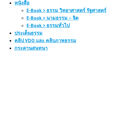
หนังสือ
E-Book > ธรรม วิทยาศาสตร์ รัฐศาสตร์
E-Book > นามธรรม – จิต
E-Book > ธรรมทั่วไป
ประเด็นธรรม
คลิป VDO และ คลิบภาพธรรม
กระดานสนทนา