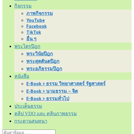
กิจกรรม
ภาพกิจกรรม
YouTube
Facebook
TikTok
อื่น ๆ
พระไตรปิฎก
พระวินัยปิฎก
พระสุตตันตปิฎก
พระอภิธรรมปิฎก
หนังสือ
E-Book > ธรรม วิทยาศาสตร์ รัฐศาสตร์
E-Book > นามธรรม – จิต
E-Book > ธรรมทั่วไป
ประเด็นธรรม
คลิป VDO และ คลิบภาพธรรม
กระดานสนทนา