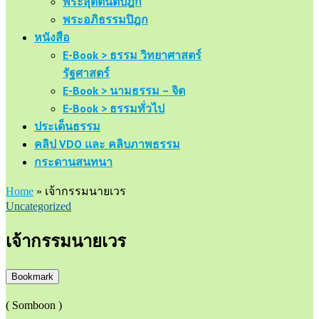
พระสุตตันตปิฎก
พระอภิธรรมปิฎก
หนังสือ
E-Book > ธรรม วิทยาศาสตร์
รัฐศาสตร์
E-Book > นามธรรม – จิต
E-Book > ธรรมทั่วไป
ประเด็นธรรม
คลิป VDO และ คลิบภาพธรรม
กระดานสนทนา
Home
»
เจ้ากรรมนายเวร
Uncategorized
เจ้ากรรมนายเวร
Bookmark
( Somboon )