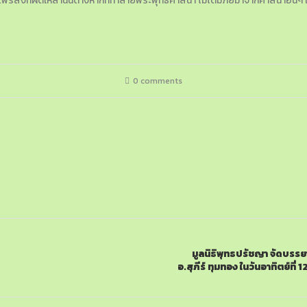
ยแพร่สิ่งที่ผิดเหล่านั้นต่างหากที่ทำลายพระพุทธศาสนา ไม่ได้มีภัยมาจากศาสนาอื่นๆ 
0 comments
มูลนิธิพุทธปรัชญา จัดบรร
อ.สุภีร์ ทุมทอง ในวันอาทิตย์