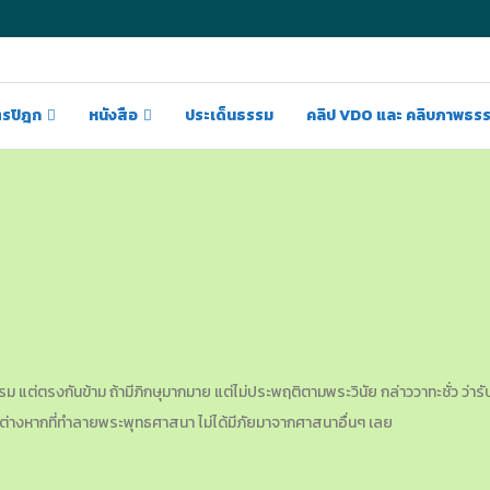
ตรปิฎก
หนังสือ
ประเด็นธรรม
คลิป VDO และ คลิบภาพธร
ม แต่ตรงกันข้าม ถ้ามีภิกษุมากมาย แต่ไม่ประพฤติตามพระวินัย กล่าววาทะชั่ว ว่ารั
านั้นต่างหากที่ทำลายพระพุทธศาสนา ไม่ได้มีภัยมาจากศาสนาอื่นๆ เลย