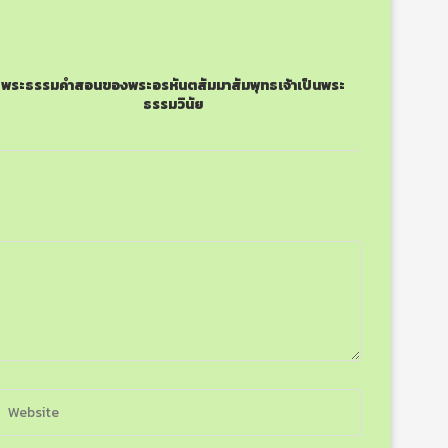
พระธรรมคำสอนของพระอรหันตสัมมาสัมพุทธเจ้าเป็นพระ
ธรรมวินัย