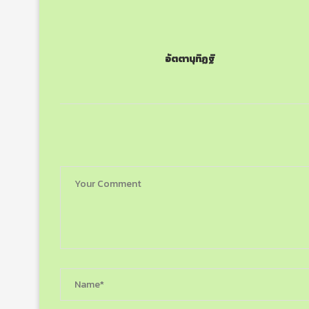
อัตตานุทิฏฐิ