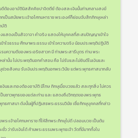
นดีต้องอาบัตินิสสัคคิยปาจิตตีย์ ต้องสละเงินนั้นท่ามกลางสงฆ์
้า หากเป็นสมัยพระเจ้าอโศกมหาราช พระองค์ก็ย่อมจับสึกภิกษุเหล่า
บัติ
ทรงแสดงเป็นสัจวาจา คำจริง แสดงให้บุคคลที่สะสมปัญญาเข้าใจ
เข้าใจธรรม ศึกษาพระธรรม เข้าใจความจริง น้อมประพฤติปฏิบัติ
มความดีของพระอริยสาวก มี ท่านพระสารีบุตร ท่าน พระ
ล่านั้น ไม่ประพฤตินอกคำสอน คือ ไม่รับและไม่ยินดีในเงินและ
่มีภิกษุช่วยสังคม รับเงินประพฤตินอกพระวินัย แต่พระพุทธศาสนากลับ
เงินและทองต้องอาบัติ มีโทษ ภิกษุเมื่อบวชแล้ว สละทุกสิ่ง ไม่ควร
ความเป็นชาวพุทธของแต่ละท่าน และ แสดงถึงวิกฤตของพระพุทธ
ธศาสนา ดังนั้นผู้ที่ปฏิเสธพระธรรมวินัย เชื่อภิกษุบุคคลที่กล่าว
สมัยพระเจ้าอโศกมหาราช ที่ให้สึกพระภิกษุไม่ดี ปลอมบวช เป็นต้น
ว ว่ารับเงินได้ ค้านพระธรรมพระพุทธเจ้า วัดที่มีมากทั้งใน