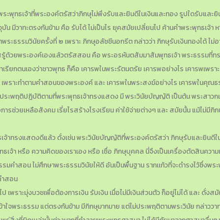
พระพุทธเจ้าที่พระองค์ตรัสว่าภิกษุไม่พึงรับและยินดีในเงินและทอง รูปใดรับและยิ
จจุบัน มีวาทะตรงกันข้าม คือ รับได้ ไม่เป็นไร ยุคสมัยเปลี่ยนไป ค้านคำพระพุทธเจ
รรมวินัยครั้งที่ ๒ เพราะ ภิกษุอลัชชีนอกรีต กล่าวว่า ภิกษุรับเงินทองได้ ไม่อา
ัสรู้ด้วยพระองค์เองแล้วตรัสสอน คือ พระอรหันตสัมมาสัมพุทธเจ้า พระธรรมที่
เราเรียกตนเองว่าชาวพุทธ ก็คือ เคารพในพระรัตนตรัย เคารพอย่างไร เคารพเพราะ
ย เพราะทำตามคำสอนของพระองค์ และ เคารพในพระสงฆ์อย่างไร เคารพในคุณธรร
ระพฤติปฏิบัติตามที่พระพุทธเจ้าทรงแสดง มี พระวินัยบัญญัติ เป็นต้น พระสาวกเห
เพื่อการช่วยเหลือสังคม เรี่ยไรสร้างโรงเรียน ค่าใช้จ่ายต่างๆ และ สมัยนั้น แม้ไม
จ้าทรงแสดงดีแล้ว ดั่งเช่น พระวินัยบัญญัติที่พระองค์ตรัสว่า ภิกษุรับและยินดีใน
เจ้า หรือ ความคิดของเราเอง หรือ เชื่อ ภิกษุบุคคล นี่จึงเป็นเครื่องตัดสิน
คำสอน ไม่ศึกษาพระธรรมวินัยให้ดี อันเป็นพื้นฐาน รากเเก้วที่จะดำรงไว้ซึ่งพระพุท
ากคำสอน
เพราะมุ่งบวชเพื่อต้องการเงิน รับเงิน เมื่อไม่มีเงินส่วนตัว ก็อยู่ไม่ได้ และ ดั่ง
้าใจพระธรรม แต่ตรงกันข้าม มีภิกษุมากมาย แต่ไม่ประพฤติตามพระวินัย กล่าววาทะชั่