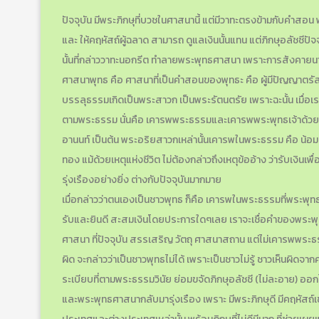
ปัจจุบัน มีพระภิกษุที่บวชในศาสนานี้ แต่มีวาทะตรงข้ามกับคำสอน 
และ ให้คฤหัสถ์ผู้ฉลาด สามารถ ดูแลเงินนั้นแทน แต่ภิกษุอลัชชีปั
นั้นที่กล่าววาทะนอกรีต ทำลายพระพุทธศาสนา เพราะการสังคายนาพระธ
ศาสนาพุทธ คือ ศาสนาที่เป็นคำสอนของพุทธะ คือ ผู้มีปัญญาตร
บรรลุธรรมเกิดเป็นพระสาวก เป็นพระรัตนตรัย เพราะฉะนั้น เมื่อ
ตามพระธรรม นั่นคือ เคารพพระธรรมและเคารพพระพุทธเจ้าด้ว
อานนท์ เป็นต้น พระอริยสาวกเหล่านั้นเคารพในพระธรรม คือ น้อมป
ทอง แม้ด้วยเหตุแห่งชีวิต ไม่ต้องกล่าวถึงเหตุข้ออ้าง ว่ารับเงิน
รุ่งเรืองอย่างยิ่ง ต่างกับปัจจุบันมากมาย
เมื่อกล่าวว่าตนเองเป็นชาวพุทธ ก็คือ เคารพในพระธรรมที่พระพุทธเ
รับและยินดี สะสมเงินโดยประการใดๆเลย เราจะเชื่อคำของพระพุทธ
ศาสนา ที่ปัจจุบัน สรรเสริญ วัตถุ ศาสนาสถาน แต่ไม่เคารพพระธรรม
ผิด จะกล่าวว่าเป็นชาวพุทธไม่ได้ เพราะเป็นชาวไม่รู้ ชาวเห็นผิดจ
ระเบียบที่ตามพระธรรมวินัย ย่อมขจัดภิกษุอลัชชี (ไม่ละอาย) ออกไป 
และพระพุทธศาสนากลับมารุ่งเรือง เพราะ มีพระภิกษุดี มีคฤหัสถ์เข