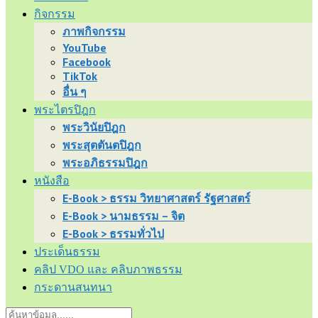
กิจกรรม
ภาพกิจกรรม
YouTube
Facebook
TikTok
อื่น ๆ
พระไตรปิฎก
พระวินัยปิฎก
พระสุตตันตปิฎก
พระอภิธรรมปิฎก
หนังสือ
E-Book > ธรรม วิทยาศาสตร์ รัฐศาสตร์
E-Book > นามธรรม – จิต
E-Book > ธรรมทั่วไป
ประเด็นธรรม
คลิป VDO และ คลิบภาพธรรม
กระดานสนทนา