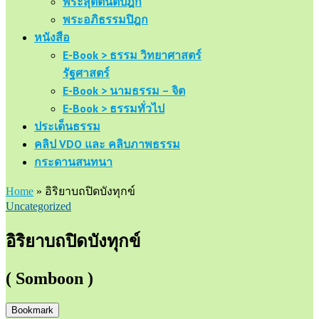
พระสุตตันตปิฎก
พระอภิธรรมปิฎก
หนังสือ
E-Book > ธรรม วิทยาศาสตร์
รัฐศาสตร์
E-Book > นามธรรม – จิต
E-Book > ธรรมทั่วไป
ประเด็นธรรม
คลิป VDO และ คลิบภาพธรรม
กระดานสนทนา
Home
»
อิริยาบถปิดบังทุกข์
Uncategorized
อิริยาบถปิดบังทุกข์
( Somboon )
Bookmark