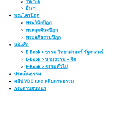
TikTok
อื่น ๆ
พระไตรปิฎก
พระวินัยปิฎก
พระสุตตันตปิฎก
พระอภิธรรมปิฎก
หนังสือ
E-Book > ธรรม วิทยาศาสตร์ รัฐศาสตร์
E-Book > นามธรรม – จิต
E-Book > ธรรมทั่วไป
ประเด็นธรรม
คลิป VDO และ คลิบภาพธรรม
กระดานสนทนา