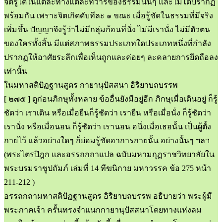
จิตรู้ได้ในแต่ละทางแต่ละทวารของธรรมนั้นๆ และไม่ได้ปรากฏ
พร้อมกัน เพราะจิตเกิดดับทีละ ๑ ขณะ เมื่อรู้ชัดในธรรมที่มีจริง
เพิ่มขึ้น ปัญญาจึงรู้ว่าไม่มีกลุ่มก้อนที่นั่ง ไม่มีเรานั่ง ไม่มีตัวตน
ของใครทั้งสิ้น มีแต่สภาพธรรมประเภทใดประเภทหนึ่งที่กำลัง
ปรากฏให้อาศัยระลึกเพื่อเห็นถูกและค่อยๆ ละคลายการยึดถือลง
เท่านั้น
ในมหาสติปัฏฐานสูตร กายานุปัสสนา อิริยาบถบรรพ
[ ๒๗๕ ] ดูก่อนภิกษุทั้งหลาย ข้ออื่นยังมีอยู่อีก ภิกษุเมื่อเดินอยู่ ก็รู้
ชัดว่า เราเดิน หรือเมื่อยืนก็รู้ชัดว่า เรายืน หรือเมื่อนั่ง ก็รู้ชัดว่า
เรานั่ง หรือเมื่อนอน ก็รู้ชัดว่า เรานอน อนึ่งเมื่อเธอนั้น เป็นผู้ตั้ง
กายไว้ แล้วอย่างใดๆ ก็ย่อมรู้ชัดอาการกายนั้น อย่างนั้นๆ ฯลฯ
(พระไตรปิฎก และอรรถกถาแปล ฉบับมหามกุฏราชวิทยาลัยใน
พระบรมราชูปถัมภ์ เล่มที่ 14 ทีฆนิกาย มหาวรรค ข้อ 275 หน้า
211-212 )
อรรถกถามหาสติปัฏฐานสูตร อิริยาบถบรรพ อธิบายว่า พระผู้มี
พระภาคเจ้า ครั้นทรงจำแนกกายานุปัสสนาโดยทางแห่งลม