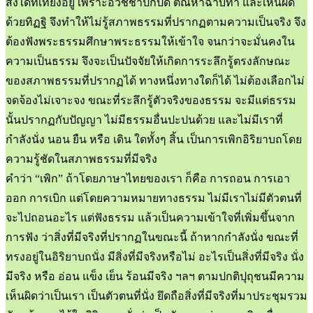
สิ่งใดที่เที่ยงอยู่ เพราะอวิชชาปกปิด ตัณหาฉาบทา และเห็นผิด
ด้วยทิฏฐิ จึงทำให้ไม่รู้สภาพธรรมที่ปรากฏตามความเป็นจริง จึง
ต้องฟังพระธรรมศึกษาพระธรรมให้เข้าใจ จนกว่าจะมั่นคงใน
ความเป็นธรรม จึงจะเป็นปัจจัยให้เกิดการระลึกรู้ตรงลักษณะ
ของสภาพธรรมที่ปรากฏได้ ทางหนึ่งทางใดก็ได้ ไม่ต้องเลือกไม่
จดจ้องไม่เจาะจง ขณะที่ระลึกรู้ตัวจริงของธรรม จะมีแต่ธรรม
นั้นปรากฏกับปัญญา ไม่มีธรรมอื่นปะปนด้วย และไม่มีเราที่
กำลังนั่ง นอน ยืน หรือ เดิน ใดทั้งๆ สิ้น เป็นการเพิกอิริยาบถโดย
ความรู้ชัดในสภาพธรรมที่มีจริง
คำว่า “เพิก” ถ้าโดยภาษาไทยของเรา ก็คือ การถอน การเอา
ออก การเบิก แต่โดยความหมายทางธรรม ไม่มีเราไม่มีตัวตนที่
จะไปถอนอะไร แต่ฟังธรรม แล้วเป็นความเข้าใจที่เพิ่มขึ้นจาก
การฟัง ว่าสิ่งที่มีจริงที่ปรากฏในขณะนี้ ถ้าหากกำลังนั่ง ขณะที่
ทรงอยู่ในอิริยาบถนั่ง มีสิ่งที่มีจริงหรือไม่ อะไรเป็นสิ่งที่มีจริง นั่ง
มีจริง หรือ อ่อน แข็ง เย็น ร้อนมีจริง ฯลฯ ตามปกติปุถุชนมีความ
เห็นผิดว่าเป็นเรา เป็นตัวตนที่นั่ง ยึดถือสิ่งที่มีจริงที่มาประชุมรวม