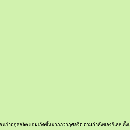
นอนว่าอกุศลจิต ย่อมเกิดขึ้นมากกว่ากุศลจิต ตามกำลังของกิเลส ตั้ง