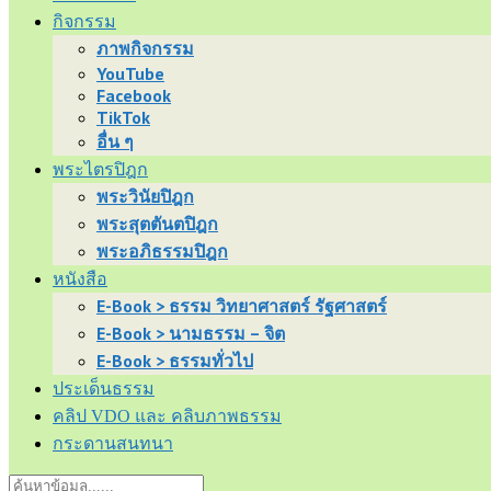
กิจกรรม
ภาพกิจกรรม
YouTube
Facebook
TikTok
อื่น ๆ
พระไตรปิฎก
พระวินัยปิฎก
พระสุตตันตปิฎก
พระอภิธรรมปิฎก
หนังสือ
E-Book > ธรรม วิทยาศาสตร์ รัฐศาสตร์
E-Book > นามธรรม – จิต
E-Book > ธรรมทั่วไป
ประเด็นธรรม
คลิป VDO และ คลิบภาพธรรม
กระดานสนทนา