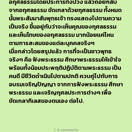
อกุศลธรรมโดยประการทั้งปวง แล้วถอยกลับ
จากอกุศลธรรม ขัดเกลาด้วยกุศลธรรม ทั้งหมด
นั้นพระสัมมาสัมพุทธเจ้า ทรงแสดงไปตามความ
เป็นจริง ขึ้นอยู่กับว่าจะเห็นคุณของกุศลธรรม
และเห็นโทษของอกุศลธรรม มากน้อยแค่ไหน
ตามการสะสมของแต่ละบุคคลจริงๆ
เมื่อกล่าวโดยสรุปแล้ว การที่จะเป็นชาวพุทธ
จริงๆ คือ ฟังพระธรรม ศึกษาพระธรรมให้เข้าใจ
พร้อมทั้งน้อมประพฤติปฏิบัติตามพระธรรม เป็น
คนดี มีชีวิตดำเนินไปตามปกติ ควบคู่ไปกับการ
อบรมเจริญปัญญา จากการฟังพระธรรม ศึกษา
พระธรรม และเจริญกุศลประการต่างๆ เพื่อ
ขัดเกลากิเลสของตนเอง ต่อไป.
0 comments