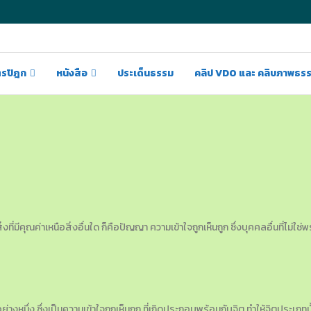
ตรปิฎก
หนังสือ
ประเด็นธรรม
คลิป VDO และ คลิบภาพธร
่งที่มีคุณค่าเหนือสิ่งอื่นใด ก็คือปัญญา ความเข้าใจถูกเห็นถูก ซึ่งบุคคลอื่นที่ไม
่างหนึ่ง ซึ่งเป็นความเข้าใจถูกเห็นถูก ที่เกิดประกอบพร้อมกับจิต ทำให้จิตประเภทน