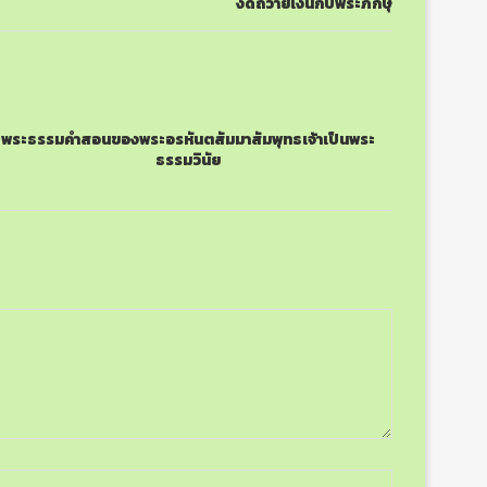
งดถวายเงินกับพระภิกษุ
พระธรรมคำสอนของพระอรหันตสัมมาสัมพุทธเจ้าเป็นพระ
ธรรมวินัย