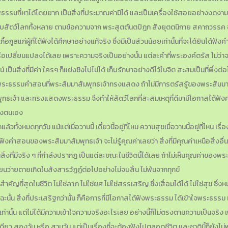
รมที่หาได้โดยยาก เป็นสิ่งที่ประมาณค่ามิได้ และเป็นเครื่องใช้สอยอย่างงดงามของ
ิฐสำหรับสัตว์โลกทั้งหลาย ตามข้อความจาก พระสุตตันตปิฎก สังยุตตนิกาย สคาถวรรค
ลแก่ผู้ที่ได้ฟังได้ศึกษาอย่างแท้จริง ซึ่งมีเป็นส่วนน้อยเท่านั้นที่จะได้ยินได้ฟั
ือเปลี่ยนแปลงได้เลย เพราะความจริงเป็นอย่างนั้น แต่ละคำที่พระองค์ตรัส ไม
ป็นสิ่งที่มีค่า ใครๆ ก็แย่งชิงไปไม่ได้ เก็บรักษาอย่างดีไว้ในจิต สะสมเป็นที่พึ่ง
งพระธรรมคำสอนที่พระสัมมาสัมพุทธเจ้าทรงแสดง ถ้าไม่มีการตรัสรู้ของพระสัมมาสัมพุ
พุทธเจ้า และทรงแสดงพระธรรม จึงทำให้สัตว์โลกที่สะสมเหตุที่ดีมามีโอกาสได้ฟ
องตนเอง
ล้วทั้งหมดทุกวัน แม้แต่เมื่อวานนี้ เดี๋ยวนี้อยู่ที่ไหน ความสุขเมื่อวานนี้อยู่ที่
่ได้ฟังคำสอนของพระสัมมาสัมพุทธเจ้า จะไม่รู้คุณค่าเลยว่า สิ่งที่มีคุณค่าเหนือสิ่งอื
่งที่มีจริง ๆ ที่กำลังปรากฏ เป็นแต่ละขณะในชีวิตนี้ได้เลย ถ้าไม่เห็นคุณค่าของพ
เวียนว่ายตายเกิดในสังสารวัฏฏ์ต่อไปอย่างไม่จบสิ้น ไม่พ้นจากทุกข์
คัญที่สุดในชีวิต ไม่ใช่ลาภ ไม่ใช่ยศ ไม่ใช่สรรเสริญ ซึ่งเสื่อมได้ได้ ไม่ใช่สุข ซึ่งหม
ฉะนั้น สิ่งที่ประเสริฐกว่านั้น ก็คือการที่มีโอกาสได้ฟังพระธรรม ได้เข้าใจพระธ
่อเท่านั้น แต่ไม่ได้มีความเข้าใจความจริงอะไรเลย อย่างนี้ก็ไม่ตรงตามความเป็น
ดียว สองวัน หรือ สามวัน แต่เป็นเรื่องที่จะต้องฟังไปตลอดชีวิต และชาตินี้ก็ยั