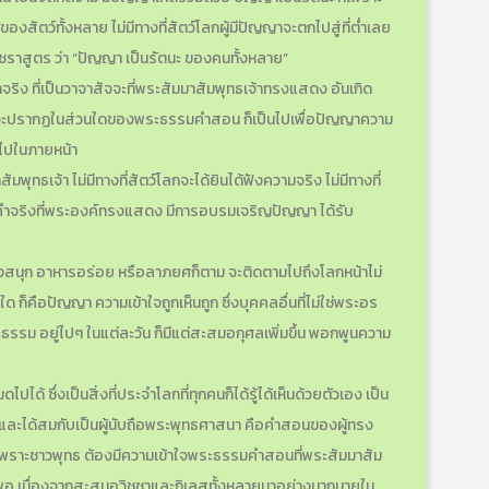
สัตว์ทั้งหลาย ไม่มีทางที่สัตว์โลกผู้มีปัญญาจะตกไปสู่ที่ต่ำเลย
 ชราสูตร ว่า “ปัญญา เป็นรัตนะ ของคนทั้งหลาย”
งคำจริง ที่เป็นวาจาสัจจะที่พระสัมมาสัมพุทธเจ้าทรงแสดง อันเกิด
่ว่าจะปรากฏในส่วนใดของพระธรรมคำสอน ก็เป็นไปเพื่อปัญญาความ
ต่อไปในภายหน้า
ทธเจ้า ไม่มีทางที่สัตว์โลกจะได้ยินได้ฟังความจริง ไม่มีทางที่
ังคำจริงที่พระองค์ทรงแสดง มีการอบรมเจริญปัญญา ได้รับ
ไหน เรื่องสนุก อาหารอร่อย หรือลาภยศก็ตาม จะติดตามไปถึงโลกหน้าไม่
่นใด ก็คือปัญญา ความเข้าใจถูกเห็นถูก ซึ่งบุคคลอื่นที่ไม่ใช่พระอร
ระธรรม อยู่ไปๆ ในแต่ละวัน ก็มีแต่สะสมอกุศลเพิ่มขึ้น พอกพูนความ
ดไปได้ ซึ่งเป็นสิ่งที่ประจำโลกที่ทุกคนก็ได้รู้ได้เห็นด้วยตัวเอง เป็น
รรม และได้สมกับเป็นผู้นับถือพระพุทธศาสนา คือคำสอนของผู้ทรง
จริง เพราะชาวพุทธ ต้องมีความเข้าใจพระธรรมคำสอนที่พระสัมมาสัม
งไม่พอ เนื่องจากสะสมอวิชชาและกิเลสทั้งหลายมาอย่างมากมายใน