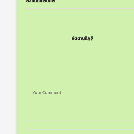
ตั้งมั่นไม่หวั่นไหว
อัตตานุทิฏฐิ