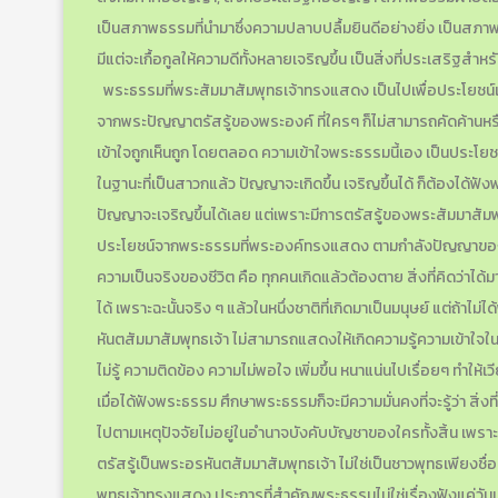
เป็นสภาพธรรมที่นำมาซึ่งความปลาบปลื้มยินดีอย่างยิ่ง เป็นสภาพธร
มีแต่จะเกื้อกูลให้ความดีทั้งหลายเจริญขึ้น เป็นสิ่งที่ประเสร
พระธรรมที่พระสัมมาสัมพุทธเจ้าทรงแสดง เป็นไปเพื่อประโยชน์เกื้อกู
จากพระปัญญาตรัสรู้ของพระองค์ ที่ใครๆ ก็ไม่สามารถคัดค้านหร
เข้าใจถูกเห็นถูก โดยตลอด ความเข้าใจพระธรรมนี้เอง เป็นประโยชน์ เ
ในฐานะที่เป็นสาวกแล้ว ปัญญาจะเกิดขึ้น เจริญขึ้นได้ ก็ต้องได้ฟั
ปัญญาจะเจริญขึ้นได้เลย แต่เพราะมีการตรัสรู้ของพระสัมมาสัม
ประโยชน์จากพระธรรมที่พระองค์ทรงแสดง ตามกำลังปัญญาข
ความเป็นจริงของชีวิต คือ ทุกคนเกิดแล้วต้องตาย สิ่งที่คิดว่าได้มาแ
ได้ เพราะฉะนั้นจริง ๆ แล้วในหนึ่งชาติที่เกิดมาเป็นมนุษย์ แต่ถ้าไม
หันตสัมมาสัมพุทธเจ้า ไม่สามารถแสดงให้เกิดความรู้ความเข้าใจในสิ
ไม่รู้ ความติดข้อง ความไม่พอใจ เพิ่มขึ้น หนาแน่นไปเรื่อยๆ ทำให้
เมื่อได้ฟังพระธรรม ศึกษาพระธรรมก็จะมีความมั่นคงที่จะรู้ว่า สิ่งที่สำ
ไปตามเหตุปัจจัยไม่อยู่ในอำนาจบังคับบัญชาของใครทั้งสิ้น เพราะ
ตรัสรู้เป็นพระอรหันตสัมมาสัมพุทธเจ้า ไม่ใช่เป็นชาวพุทธเพียงชื
พุทธเจ้าทรงแสดง ประการที่สำคัญพระธรรมไม่ใช่เรื่องฟังแค่วันเ