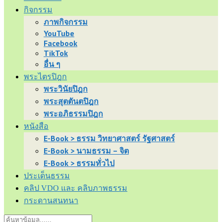
กิจกรรม
ภาพกิจกรรม
YouTube
Facebook
TikTok
อื่น ๆ
พระไตรปิฎก
พระวินัยปิฎก
พระสุตตันตปิฎก
พระอภิธรรมปิฎก
หนังสือ
E-Book > ธรรม วิทยาศาสตร์ รัฐศาสตร์
E-Book > นามธรรม – จิต
E-Book > ธรรมทั่วไป
ประเด็นธรรม
คลิป VDO และ คลิบภาพธรรม
กระดานสนทนา