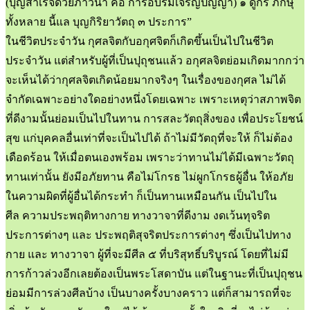
(บุญสำเร็จด้วยภาวนา คือ การอบรมเจริญปัญญา) ๑ ดูกร ภิกษุ
ทั้งหลาย นี้แล บุญกิริยาวัตถุ ๓ ประการ”
ในชีวิตประจำวัน กุศลจิตกับอกุศจิตก็เกิดขึ้นเป็นไปในชีวิต
ประจำวัน แต่สำหรับผู้ที่เป็นปุถุชนแล้ว อกุศลจิตย่อมเกิดมากกว่า
จะเห็นได้ว่ากุศลจิตเกิดน้อยมากจริงๆ ในเรื่องของกุศล ไม่ได้
จำกัดเฉพาะอย่างใดอย่างหนึ่งโดยเฉพาะ เพราะเหตุว่าสภาพจิต
ที่ดีงามนั้นย่อมเป็นไปในทาน การสละวัตถุสิ่งของ เพื่อประโยชน์
สุข แก่บุคคลอื่นเท่าที่จะเป็นไปได้ ถ้าไม่มีวัตถุที่จะให้ ก็ไม่ต้อง
เดือดร้อน ให้เมื่อตนเองพร้อม เพราะว่าทานไม่ได้มีเฉพาะวัตถุ
ทานเท่านั้น ยังมีอภัยทาน คือไม่โกรธ ไม่ผูกโกรธผู้อื่น ให้อภัย
ในความผิดที่ผู้อื่นได้กระทำ ก็เป็นทานเหมือนกัน เป็นไปใน
ศีล ความประพฤติทางกาย ทางวาจาที่ดีงาม งดเว้นทุจริต
ประการต่างๆ และ ประพฤติสุจริตประการต่างๆ ซึ่งเป็นไปทาง
กาย และ ทางวาจา ผู้ที่จะมีศีล ๕ ที่บริสุทธิ์บริบูรณ์ โดยที่ไม่มี
การก้าวล่วงอีกเลยต้องเป็นพระโสดาบัน แต่ในฐานะที่เป็นปุถุชน
ย่อมมีการล่วงศีลบ้าง เป็นบางครั้งบางคราว แต่ก็สามารถที่จะ