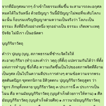
จากที่มีอกุศลมากๆ ถ้าเข้าใจธรรมเพิ่มขึ้น จะสามารถละอกุศล
หมดได้ในวันหนึ่ง ด้วยปัญญา วันนี้มีปัญญาไม่พอที่จะดับโลภะ
ฉะนั้น ก็อบรมเจริญปัญญาตามความเป็นจริงว่า โลภะเป็น
ธรรมะ สิ่งที่มีจริงอย่างหนึ่ง ทุกอย่างเป็น ธรรมะ เกิดเพาะเหตุ
ปัจจัย ไม่มีเรา เป็นอนัตตา
บุญกิริยาวัตถุ
คำว่า ปุญฺญ (บุญ, สภาพธรรมที่ชำระจิตใจให้
สะอาด) กิริยา (ทำ) และคำว่า วตฺถุ (ที่ตั้ง) แปลรวมกันได้ว่า ที่ตั้ง
แห่งการทำบุญ ซึ่งก็คือ ความเกิดขึ้นเป็นไปของสภาพจิตที่ดีงาม
เป็นกุศล เป็นไปในความดีประการต่างๆ ตามข้อความจากพระ
สุตตันตปิฎก ขุททกนิกาย อิติวุตตกะ ปุญญกิริยาวัตถุสูตร ว่า
“ดูกร ภิกษุทั้งหลาย บุญกิริยาวัตถุ ๓ ประการนี้ ๓ ประการเป็น
ไฉน คือ ทานมัยบุญกิริยาวัตถุ (บุญสำเร็จด้วยการให้ทาน) ๑ ศีล
มัยบุญกิริยาวัตถุ (บุญสำเร็จด้วยศีล) ๑ ภาวนามัยบุญกิริยาวัตถุ