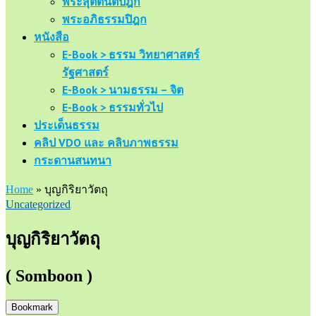
พระสุตตันตปิฎก
พระอภิธรรมปิฎก
หนังสือ
E-Book > ธรรม วิทยาศาสตร์
รัฐศาสตร์
E-Book > นามธรรม – จิต
E-Book > ธรรมทั่วไป
ประเด็นธรรม
คลิป VDO และ คลิบภาพธรรม
กระดานสนทนา
Home
»
บุญกิริยาวัตถุ
Uncategorized
บุญกิริยาวัตถุ
( Somboon )
Bookmark