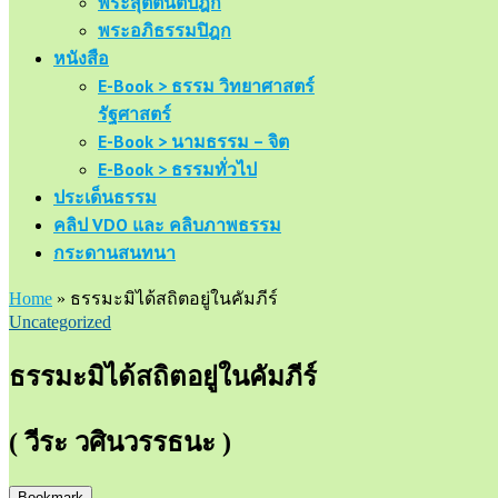
พระสุตตันตปิฎก
พระอภิธรรมปิฎก
หนังสือ
E-Book > ธรรม วิทยาศาสตร์
รัฐศาสตร์
E-Book > นามธรรม – จิต
E-Book > ธรรมทั่วไป
ประเด็นธรรม
คลิป VDO และ คลิบภาพธรรม
กระดานสนทนา
Home
»
ธรรมะมิได้สถิตอยู่ในคัมภีร์
Uncategorized
ธรรมะมิได้สถิตอยู่ในคัมภีร์
( วีระ วศินวรรธนะ )
Bookmark