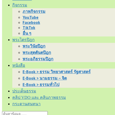
กิจกรรม
ภาพกิจกรรม
YouTube
Facebook
TikTok
อื่น ๆ
พระไตรปิฎก
พระวินัยปิฎก
พระสุตตันตปิฎก
พระอภิธรรมปิฎก
หนังสือ
E-Book > ธรรม วิทยาศาสตร์ รัฐศาสตร์
E-Book > นามธรรม – จิต
E-Book > ธรรมทั่วไป
ประเด็นธรรม
คลิป VDO และ คลิบภาพธรรม
กระดานสนทนา