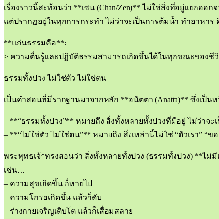
เรื่องราวนี้สะท้อนว่า **เซน (Chan/Zen)** ไม่ใช่สิ่งที่อยู่แยกออ
แต่ปรากฏอยู่ในทุกการกระทำ ไม่ว่าจะเป็นการต้มน้ำ ทำอาหา
**แก่นธรรมคือ**:
> ความตื่นรู้และปฏิบัติธรรมสามารถเกิดขึ้นได้ในทุกขณะของชีว
ธรรมทั้งปวง ไม่ใช่ตัว ไม่ใช่ตน
เป็นคำสอนที่มีรากฐานมาจากหลัก **อนัตตา (Anatta)** ซึ่งเป็นหน
– **“ธรรมทั้งปวง”** หมายถึง สิ่งทั้งหลายทั้งปวงที่มีอยู่ ไม่ว่า
– **“ไม่ใช่ตัว ไม่ใช่ตน”** หมายถึง สิ่งเหล่านี้ไม่ใช่ “ตัวเรา” “
พระพุทธเจ้าทรงสอนว่า สิ่งทั้งหลายทั้งปวง (ธรรมทั้งปวง) **ไม่
เช่น…
– ความสุขเกิดขึ้น ก็หายไป
– ความโกรธเกิดขึ้น แล้วก็ดับ
– ร่างกายเจริญเติบโต แล้วก็เสื่อมสลาย