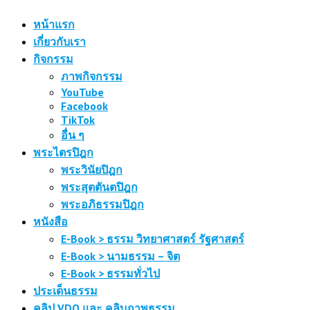
หน้าแรก
เกี่ยวกับเรา
กิจกรรม
ภาพกิจกรรม
YouTube
Facebook
TikTok
อื่น ๆ
พระไตรปิฎก
พระวินัยปิฎก
พระสุตตันตปิฎก
พระอภิธรรมปิฎก
หนังสือ
E-Book > ธรรม วิทยาศาสตร์ รัฐศาสตร์
E-Book > นามธรรม – จิต
E-Book > ธรรมทั่วไป
ประเด็นธรรม
คลิป VDO และ คลิบภาพธรรม