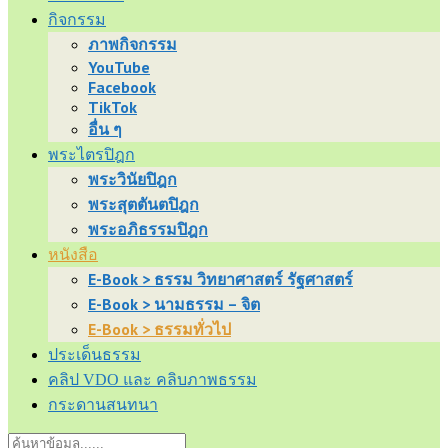
กิจกรรม
ภาพกิจกรรม
YouTube
Facebook
TikTok
อื่น ๆ
พระไตรปิฎก
พระวินัยปิฎก
พระสุตตันตปิฎก
พระอภิธรรมปิฎก
หนังสือ
E-Book > ธรรม วิทยาศาสตร์ รัฐศาสตร์
E-Book > นามธรรม – จิต
E-Book > ธรรมทั่วไป
ประเด็นธรรม
คลิป VDO และ คลิบภาพธรรม
กระดานสนทนา