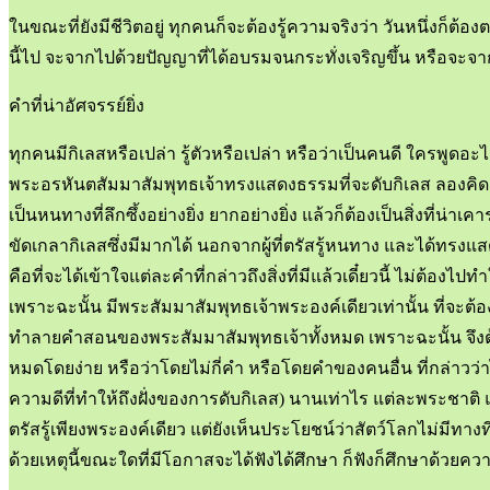
ในขณะที่ยังมีชีวิตอยู่ ทุกคนก็จะต้องรู้ความจริงว่า วันหนึ่งก็ต้อ
นี้ไป จะจากไปด้วยปัญญาที่ได้อบรมจนกระทั่งเจริญขึ้น หรือจ
คำที่น่าอัศจรรย์ยิ่ง
ทุกคนมีกิเลสหรือเปล่า รู้ตัวหรือเปล่า หรือว่าเป็นคนดี ใครพูดอะไ
พระอรหันตสัมมาสัมพุทธเจ้าทรงแสดงธรรมที่จะดับกิเลส ลองคิดดู น
เป็นหนทางที่ลึกซึ้งอย่างยิ่ง ยากอย่างยิ่ง แล้วก็ต้องเป็นสิ่งที่น่
ขัดเกลากิเลสซึ่งมีมากได้ นอกจากผู้ที่ตรัสรู้หนทาง และได้ทรงแสด
คือที่จะได้เข้าใจแต่ละคำที่กล่าวถึงสิ่งที่มีแล้วเดี๋ยวนี้ ไม่ต้องไป
เพราะฉะนั้น มีพระสัมมาสัมพุทธเจ้าพระองค์เดียวเท่านั้น ที่จะต
ทำลายคำสอนของพระสัมมาสัมพุทธเจ้าทั้งหมด เพราะฉะนั้น จึงต้อ
หมดโดยง่าย หรือว่าโดยไม่กี่คำ หรือโดยคำของคนอื่น ที่กล่าวว่า
ความดีที่ทำให้ถึงฝั่งของการดับกิเลส) นานเท่าไร แต่ละพระชาติ 
ตรัสรู้เพียงพระองค์เดียว แต่ยังเห็นประโยชน์ว่าสัตว์โลกไม่มีทางท
ด้วยเหตุนี้ขณะใดที่มีโอกาสจะได้ฟังได้ศึกษา ก็ฟังก็ศึกษาด้