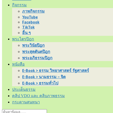
กิจกรรม
ภาพกิจกรรม
YouTube
Facebook
TikTok
อื่น ๆ
พระไตรปิฎก
พระวินัยปิฎก
พระสุตตันตปิฎก
พระอภิธรรมปิฎก
หนังสือ
E-Book > ธรรม วิทยาศาสตร์ รัฐศาสตร์
E-Book > นามธรรม – จิต
E-Book > ธรรมทั่วไป
ประเด็นธรรม
คลิป VDO และ คลิบภาพธรรม
กระดานสนทนา