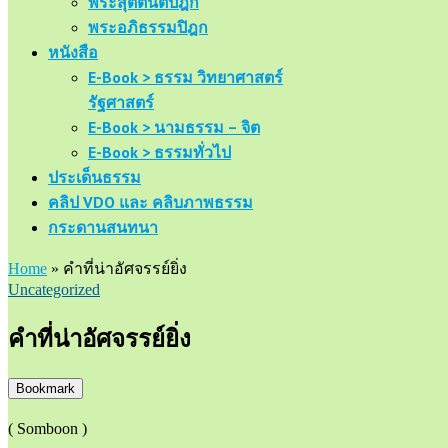
พระสุตตันตปิฎก
พระอภิธรรมปิฎก
หนังสือ
E-Book > ธรรม วิทยาศาสตร์
รัฐศาสตร์
E-Book > นามธรรม – จิต
E-Book > ธรรมทั่วไป
ประเด็นธรรม
คลิป VDO และ คลิบภาพธรรม
กระดานสนทนา
Home
»
คำที่น่าอัศจรรย์ยิ่ง
Uncategorized
คำที่น่าอัศจรรย์ยิ่ง
Bookmark
( Somboon )