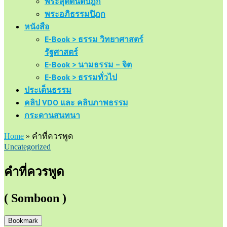
พระสุตตันตปิฎก
พระอภิธรรมปิฎก
หนังสือ
E-Book > ธรรม วิทยาศาสตร์
รัฐศาสตร์
E-Book > นามธรรม – จิต
E-Book > ธรรมทั่วไป
ประเด็นธรรม
คลิป VDO และ คลิบภาพธรรม
กระดานสนทนา
Home
»
คำที่ควรพูด
Uncategorized
คำที่ควรพูด
( Somboon )
Bookmark