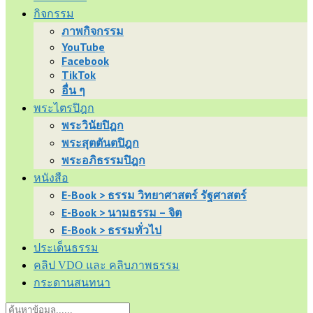
กิจกรรม
ภาพกิจกรรม
YouTube
Facebook
TikTok
อื่น ๆ
พระไตรปิฎก
พระวินัยปิฎก
พระสุตตันตปิฎก
พระอภิธรรมปิฎก
หนังสือ
E-Book > ธรรม วิทยาศาสตร์ รัฐศาสตร์
E-Book > นามธรรม – จิต
E-Book > ธรรมทั่วไป
ประเด็นธรรม
คลิป VDO และ คลิบภาพธรรม
กระดานสนทนา