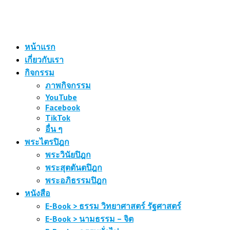
หน้าแรก
เกี่ยวกับเรา
กิจกรรม
ภาพกิจกรรม
YouTube
Facebook
TikTok
อื่น ๆ
พระไตรปิฎก
พระวินัยปิฎก
พระสุตตันตปิฎก
พระอภิธรรมปิฎก
หนังสือ
E-Book > ธรรม วิทยาศาสตร์ รัฐศาสตร์
E-Book > นามธรรม – จิต