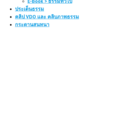
E-Book > ธรรมทั่วไป
ประเด็นธรรม
คลิป VDO และ คลิบภาพธรรม
กระดานสนทนา