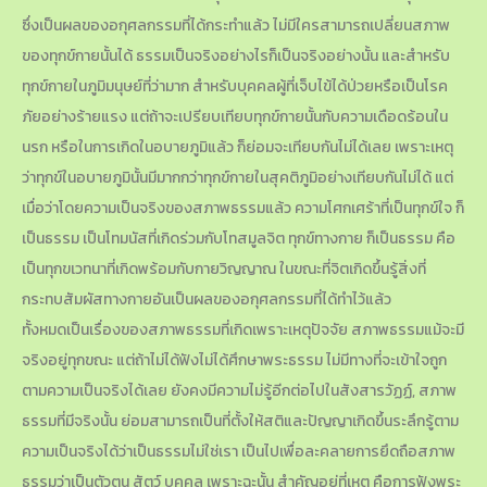
ซึ่งเป็นผลของอกุศลกรรมที่ได้กระทำแล้ว ไม่มีใครสามารถเปลี่ยนสภาพ
ของทุกข์กายนั้นได้ ธรรมเป็นจริงอย่างไรก็เป็นจริงอย่างนั้น และสำหรับ
ทุกข์กายในภูมิมนุษย์ที่ว่ามาก สำหรับบุคคลผู้ที่เจ็บไข้ได้ป่วยหรือเป็นโรค
ภัยอย่างร้ายแรง แต่ถ้าจะเปรียบเทียบทุกข์กายนั้นกับความเดือดร้อนใน
นรก หรือในการเกิดในอบายภูมิแล้ว ก็ย่อมจะเทียบกันไม่ได้เลย เพราะเหตุ
ว่าทุกข์ในอบายภูมินั้นมีมากกว่าทุกข์กายในสุคติภูมิอย่างเทียบกันไม่ได้ แต่
เมื่อว่าโดยความเป็นจริงของสภาพธรรมแล้ว ความโศกเศร้าที่เป็นทุกข์ใจ ก็
เป็นธรรม เป็นโทมนัสที่เกิดร่วมกับโทสมูลจิต ทุกข์ทางกาย ก็เป็นธรรม คือ
เป็นทุกขเวทนาที่เกิดพร้อมกับกายวิญญาณ ในขณะที่จิตเกิดขึ้นรู้สิ่งที่
กระทบสัมผัสทางกายอันเป็นผลของอกุศลกรรมที่ได้ทำไว้แล้ว
ทั้งหมดเป็นเรื่องของสภาพธรรมที่เกิดเพราะเหตุปัจจัย สภาพธรรมแม้จะมี
จริงอยู่ทุกขณะ แต่ถ้าไม่ได้ฟังไม่ได้ศึกษาพระธรรม ไม่มีทางที่จะเข้าใจถูก
ตามความเป็นจริงได้เลย ยังคงมีความไม่รู้อีกต่อไปในสังสารวัฏฏ์, สภาพ
ธรรมที่มีจริงนั้น ย่อมสามารถเป็นที่ตั้งให้สติและปัญญาเกิดขึ้นระลึกรู้ตาม
ความเป็นจริงได้ว่าเป็นธรรมไม่ใช่เรา เป็นไปเพื่อละคลายการยึดถือสภาพ
ธรรมว่าเป็นตัวตน สัตว์ บุคคล เพราะฉะนั้น สำคัญอยู่ที่เหตุ คือการฟังพระ