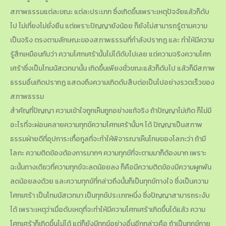
สภาพธรรมแต่ละขณะ แต่ละประเภท ซึ่งเกิดขึ้นเพราะเหตุปัจจัยแล้วก็ดับ
ไป ไม่เที่ยงไม่ยั่งยืน แต่เพราะปัญญายังน้อย ก็ยังไม่สามารถรู้ตามความ
เป็นจริง ตรงตามลักษณะของสภาพธรรมที่กำลังปรากฏ และ ทำให้มีความ
รู้สึกเหมือนกับว่า ความโศกเศร้านั้นไม่ได้ดับไปเลย แต่ความจริงความโศก
เศร้าซึ่งเป็นโทมนัสเวทนานั้น เกิดขึ้นเพียงชั่วขณะแล้วก็ดับไป แล้วก็มีสภาพ
ธรรมอื่นเกิดปรากฏ แสดงถึงความเกิดดับสืบต่อเป็นไปอย่างรวดเร็วของ
สภาพธรรม
สำคัญที่ปัญญา ความเข้าใจถูกเห็นถูกอย่างแท้จริง ถ้าปัญญาไม่เกิด ก็ไม่มี
อะไรที่จะผ่อนคลายความทุกข์ความโศกเศร้านั้นๆ ได้ ปัญญาเป็นสภาพ
ธรรมฝ่ายดีที่อุปการะเกื้อกูลที่จะทำให้พิจารณาเห็นโทษของโลภะว่า ถ้ามี
โลภะ ความติดข้องต้องการมากๆ ความทุกข์ที่จะตามมาก็ต้องมาก เพราะ
ฉะนั้นทางเดียวที่ความทุกข์จะลดน้อยลง ก็คือมีความติดข้องมีความผูกพัน
ลดน้อยลงด้วย และความทุกข์ที่กล่าวถึงนั้นก็เป็นทุกข์ทางใจ ซึ่งเป็นความ
โศกเศร้า เป็นโทมนัสเวทนา เป็นทุกข์ประเภทหนึ่ง ซึ่งปัญญาสามารถระงับ
ได้ เพราะเหตุว่าเมื่อดับเหตุที่จะทำให้มีความโศกเศร้าเกิดขึ้นได้แล้ว ความ
โศกเศร้าก็เกิดขึ้นไม่ได้ แต่ก็ยังมีทุกข์อย่างอื่นอีกกล่าวคือ ถ้าเป็นทุกข์กาย