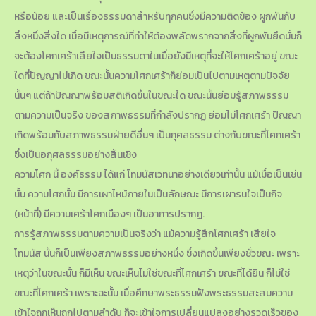
หรือน้อย และเป็นเรื่องธรรมดาสำหรับทุกคนซึ่งมีความติดข้อง ผูกพันกับ
สิ่งหนึ่งสิ่งใด เมื่อมีเหตุการณ์ที่ทำให้ต้องพลัดพรากจากสิ่งที่ผูกพันยึดมั่นก็
จะต้องโศกเศร้าเสียใจเป็นธรรมดาในเมื่อยังมีเหตุที่จะให้โศกเศร้าอยู่ ขณะ
ใดที่ปัญญาไม่เกิด ขณะนั้นความโศกเศร้าก็ย่อมเป็นไปตามเหตุตามปัจจัย
นั้นๆ แต่ถ้าปัญญาพร้อมสติเกิดขึ้นในขณะใด ขณะนั้นย่อมรู้สภาพธรรม
ตามความเป็นจริง ของสภาพธรรมที่กำลังปรากฏ ย่อมไม่โศกเศร้า ปัญญา
เกิดพร้อมกับสภาพธรรมฝ่ายดีอื่นๆ เป็นกุศลธรรม ต่างกับขณะที่โศกเศร้า
ซึ่งเป็นอกุศลธรรมอย่างสิ้นเชิง
ความโศก นี้ องค์ธรรม ได้แก่ โทมนัสเวทนาอย่างเดียวเท่านั้น แม้เมื่อเป็นเช่น
นั้น ความโศกนั้น มีการเผาไหม้ภายในเป็นลักษณะ มีการเผารนใจเป็นกิจ
(หน้าที่) มีความเศร้าโศกเนืองๆ เป็นอาการปรากฏ.
การรู้สภาพธรรมตามความเป็นจริงว่า แม้ความรู้สึกโศกเศร้า เสียใจ
โทมนัส นั้นก็เป็นเพียงสภาพธรรมอย่างหนึ่ง ซึ่งเกิดขึ้นเพียงชั่วขณะ เพราะ
เหตุว่าในขณะนั้น ก็มีเห็น ขณะเห็นไม่ใช่ขณะที่โศกเศร้า ขณะที่ได้ยิน ก็ไม่ใช่
ขณะที่โศกเศร้า เพราะฉะนั้น เมื่อศึกษาพระธรรมฟังพระธรรมสะสมความ
เข้าใจถูกเห็นถูกไปตามลำดับ ก็จะเข้าใจการเปลี่ยนแปลงอย่างรวดเร็วของ